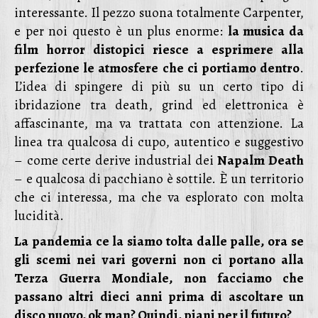
interessante. Il pezzo suona totalmente Carpenter,
e per noi questo è un plus enorme:
la musica da
film horror distopici riesce a esprimere alla
perfezione le atmosfere che ci portiamo dentro
.
L’idea di spingere di più su un certo tipo di
ibridazione tra death, grind ed elettronica è
affascinante, ma va trattata con attenzione. La
linea tra qualcosa di cupo, autentico e suggestivo
– come certe derive industrial dei
Napalm Death
– e qualcosa di pacchiano è sottile. È un territorio
che ci interessa, ma che va esplorato con molta
lucidità.
La pandemia ce la siamo tolta dalle palle, ora se
gli scemi nei vari governi non ci portano alla
Terza Guerra Mondiale, non facciamo che
passano altri dieci anni prima di ascoltare un
disco nuovo, ok man? Quindi, piani per il futuro?