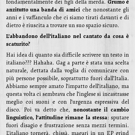
fondamentalmente dei figli della merda.
Grumo è
anzitutto una banda di amici
che nonostante gli
anni e i vaffanculo che ci siamo tirati davanti e di
dietro è riuscita a trovare un suo spazio sicuro.
L’abbandono dell’italiano nel cantato da cosa è
scaturito?
Hai idea di quanto sia difficile scrivere un testo in
italiano??? Hahaha. Gag a parte è stata una scelta
naturale, dettata dalla voglia di comunicare con
più persone possibile, soprattutto fuori dall’Italia.
Abbiamo sempre amato l’impatto dell’italiano, ma
questa volta ci sembrava che l’inglese si incastrasse
meglio coi suoni e con l’urgenza espressiva del
disco. Poi va detto che,
nonostante il cambio
linguistico, l’attitudine rimane la stessa
: sputare
fuori disagio e frustrazione senza mezzi termini.
L’italiano tornerà, chissà, magari in un EP grind