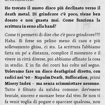
Ho trovato il nuovo disco più declinato verso il
death metal. Di grindcore c’è poco, viene ben
dosato e non guasta mai.
Come funziona la
scrittura in seno alla band?
Come ti permetti di dire che c’è poco grindcore??!!
Haha. Sì forse un pelino meno di caos e più
sollevamento ghisa, ci sta. La scrittura l’abbiamo
fatta un po’ a distanza, complice il momento e il
vivere in città diverse, poi abbiamo affinato la cosa
in studio. E in fin dei conti hai colto nel segno.
Volevamo fare un disco deathgrind diretto, con
radici nei ’90
–
Napalm Death
,
Suffocation
, primi
Misery Index
–
ma senza scimmiottare nessuno
.
Tutto è filtrato da un’idea comune: dev’essere
brutale, sincero e suonare bene dal vivo. Se non ti
fa venir voglia di pogare o spaccare qualcosa, non