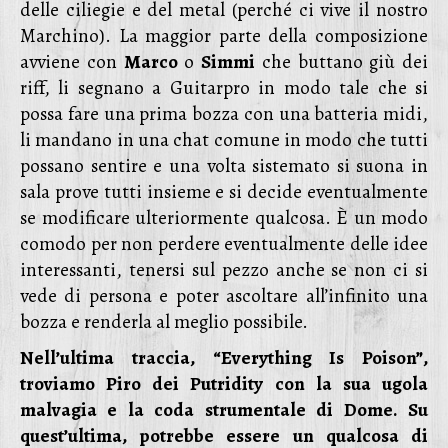
delle ciliegie e del metal (perché ci vive il nostro
Marchino). La maggior parte della composizione
avviene con
Marco
o
Simmi
che buttano giù dei
riff, li segnano a Guitarpro in modo tale che si
possa fare una prima bozza con una batteria midi,
li mandano in una chat comune in modo che tutti
possano sentire e una volta sistemato si suona in
sala prove tutti insieme e si decide eventualmente
se modificare ulteriormente qualcosa. È un modo
comodo per non perdere eventualmente delle idee
interessanti, tenersi sul pezzo anche se non ci si
vede di persona e poter ascoltare all’infinito una
bozza e renderla al meglio possibile.
Nell’ultima traccia, “Everything Is Poison”,
troviamo Piro dei Putridity con la sua ugola
malvagia e la coda strumentale di Dome. Su
quest’ultima, potrebbe essere un qualcosa di