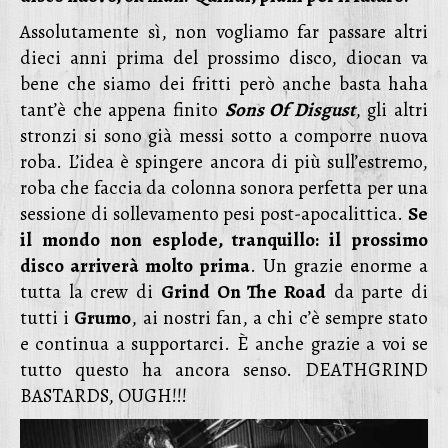
Assolutamente sì, non vogliamo far passare altri
dieci anni prima del prossimo disco, diocan va
bene che siamo dei fritti però anche basta haha
tant’è che appena finito
Sons Of Disgust
, gli altri
stronzi si sono già messi sotto a comporre nuova
roba. L’idea è spingere ancora di più sull’estremo,
roba che faccia da colonna sonora perfetta per una
sessione di sollevamento pesi post-apocalittica.
Se
il mondo non esplode, tranquillo: il prossimo
disco arriverà molto prima
. Un grazie enorme a
tutta la crew di
Grind On The Road
da parte di
tutti i
Grumo
, ai nostri fan, a chi c’è sempre stato
e continua a supportarci. È anche grazie a voi se
tutto questo ha ancora senso. DEATHGRIND
BASTARDS, OUGH!!!