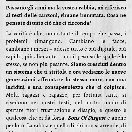
Passano gli anni ma la vostra rabbia, mi riferisco
ai testi delle canzoni, rimane immutata.
Cosa ne
pensate di tutto ciò che ci circonda?
La verità è che, nonostante il tempo che passa, i
problemi rimangono. Cambiano le facce,
cambiano i mezzi – adesso tutto è più digitale, più
rapido, più alienante – ma il peso sulle spalle è lo
stesso, se non più pesante.
Siamo cresciuti dentro
un sistema che ti stritola e ora vediamo le nuove
generazioni affrontare lo stesso muro, con una
lucidità e una consapevolezza che ci colpisce
.
Molti ragazzi e ragazze, per fortuna tanti, si
rivedono nei nostri testi, nel nostro modo di
sputare fuori frustrazione e disagio, e questo è
qualcosa che ci dà forza.
Sons Of Disgust
è anche
per loro. La rabbia è quella di chi non si arrende, di