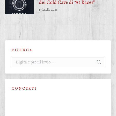
dei Cold Cave di “At Races”
17 Luglio 2026
R I C E R C A
Cerca:
C O N C E R T I