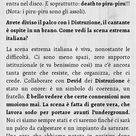
entra nel disco. E soprattutto:
death to piru-piru
!!!
(Nota: i piru-piru sono gli assoli).
Avete diviso il palco con i Distruzione, il cantante
è ospite in un brano. Come vedi la scena estrema
italiana?
La scena estrema italiana è viva, nonostante le
difficoltà. Ci sono meno spazi, zero supporto
istituzionale (e va benissimo così) ma c’è ancora
tanta gente che resiste, che organizza, che ci
crede. Collaborare con
Devid
dei
Distruzione
è
stato un onore: è un simbolo di coerenza, un
fratello.
È bello vedere che certe connessioni non
muoiono mai. La scena è fatta di gente vera, che
lavora sodo per portare avanti l’underground.
Noi ci siamo sempre stati e ci saremo finché ci sarà
un palco da calpestare e un impianto da saturare.