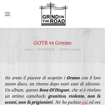
Ce
GOTR vs Grumo
Tu sei qui:
Home
INTERVISTE
GOTR vs Grumo
Ho avuto il piacere di scoprire i
Grumo
con il loro
nuovo disco, un ritorno dopo tanti anni di silenzio.
Un album, questo
Sons Of Disgust
, che si è rivelato
un ottimo comeback:
granitico, violento, non fa
sconti, non fa prigionieri
.
Ne ho parlato
qui
ed ora