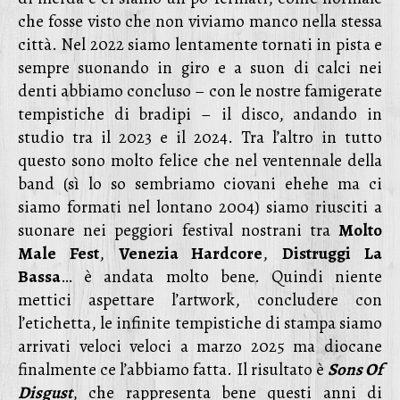
che fosse visto che non viviamo manco nella stessa
città. Nel 2022 siamo lentamente tornati in pista e
sempre suonando in giro e a suon di calci nei
denti abbiamo concluso – con le nostre famigerate
tempistiche di bradipi – il disco, andando in
studio tra il 2023 e il 2024. Tra l’altro in tutto
questo sono molto felice che nel ventennale della
band (sì lo so sembriamo ciovani ehehe ma ci
siamo formati nel lontano 2004) siamo riusciti a
suonare nei peggiori festival nostrani tra
Molto
Male Fest
,
Venezia Hardcore
,
Distruggi La
Bassa
… è andata molto bene. Quindi niente
mettici aspettare l’artwork, concludere con
l’etichetta, le infinite tempistiche di stampa siamo
arrivati veloci veloci a marzo 2025 ma diocane
finalmente ce l’abbiamo fatta. Il risultato è
Sons Of
Disgust
, che rappresenta bene questi anni di