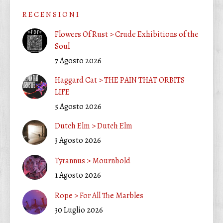
R E C E N S I O N I
Flowers Of Rust > Crude Exhibitions of the
Soul
7 Agosto 2026
Haggard Cat > THE PAIN THAT ORBITS
LIFE
5 Agosto 2026
Dutch Elm > Dutch Elm
3 Agosto 2026
Tyrannus > Mournhold
1 Agosto 2026
Rope > For All The Marbles
30 Luglio 2026