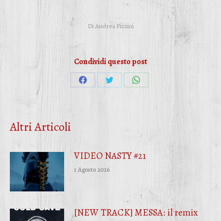
Di
Andrea Pizzini
Condividi questo post
Condividi
Condividi
Condividi
su
su
su
Facebook
Twitter
WhatsApp
Altri Articoli
VIDEO NASTY #21
1 Agosto 2026
[NEW TRACK] MESSA: il remix