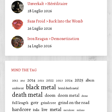
Unverkalt > Héréditaire
28 Luglio 2026
Sans Froid > Back Into the Womb
26 Luglio 2026
Iron Reagan > Demonetization
24 Luglio 2026
MIND THE TAG
2025
2014
2022
2024
2021
2023
album
2012
2013
black metal
ambient
brutal death metal
death metal
doom
doom metal
drone
gotr
grind on the road
full length
grindcore
hardcore
metal
live
italia
metalcore
milano