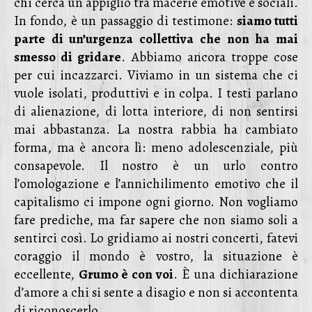
chi cerca un appiglio tra macerie emotive e sociali.
In fondo, è un passaggio di testimone:
siamo tutti
parte di un’urgenza collettiva che non ha mai
smesso di gridare
. Abbiamo ancora troppe cose
per cui incazzarci. Viviamo in un sistema che ci
vuole isolati, produttivi e in colpa. I testi parlano
di alienazione, di lotta interiore, di non sentirsi
mai abbastanza. La nostra rabbia ha cambiato
forma, ma è ancora lì: meno adolescenziale, più
consapevole. Il nostro è un urlo contro
l’omologazione e l’annichilimento emotivo che il
capitalismo ci impone ogni giorno. Non vogliamo
fare prediche, ma far sapere che non siamo soli a
sentirci così. Lo gridiamo ai nostri concerti, fatevi
coraggio il mondo è vostro, la situazione è
eccellente,
Grumo è con voi
. È una dichiarazione
d’amore a chi si sente a disagio e non si accontenta
di riconoscerlo.