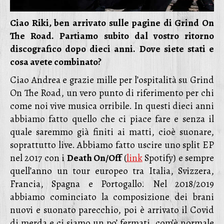
Ciao Riki, ben arrivato sulle pagine di Grind On
The Road.
Partiamo subito dal vostro ritorno
discografico dopo dieci anni.
Dove siete stati e
cosa avete combinato?
Ciao Andrea e grazie mille per l’ospitalità su Grind
On The Road, un vero punto di riferimento per chi
come noi vive musica orribile. In questi dieci anni
abbiamo fatto quello che ci piace fare e senza il
quale saremmo già finiti ai matti, cioè suonare,
soprattutto live. Abbiamo fatto uscire uno split EP
nel 2017 con i
Death On/Off
(
link
Spotify) e sempre
quell’anno un tour europeo tra Italia, Svizzera,
Francia, Spagna e Portogallo. Nel 2018/2019
abbiamo cominciato la composizione dei brani
nuovi e suonato parecchio, poi è arrivato il Covid
di merda e ci siamo un po’ fermati, com’è normale