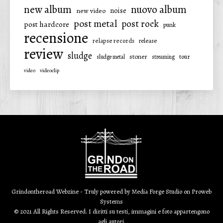
new album
nuovo album
noise
new video
post metal
post rock
post hardcore
punk
recensione
relapse records
release
review
sludge
stoner
tour
sludge metal
streaming
video
videoclip
Grindontheroad Webzine - Truly powered by
Media Forge Studio
on
Proweb
Systems
© 2021 All Rights Reserved. I diritti su testi, immagini e foto appartengono
agli autori.