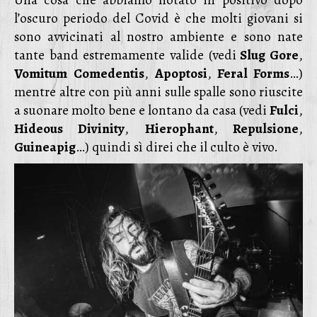
Una cosa che abbiamo notato in positivo dopo
l’oscuro periodo del Covid è che molti giovani si
sono avvicinati al nostro ambiente e sono nate
tante band estremamente valide (vedi
Slug Gore
,
Vomitum
Comedentis
,
Apoptosi
,
Feral Forms
…)
mentre altre con più anni sulle spalle sono riuscite
a suonare molto bene e lontano da casa (vedi
Fulci
,
Hideous Divinity
,
Hierophant
,
Repulsione
,
Guineapig
…) quindi sì direi che il culto è vivo.