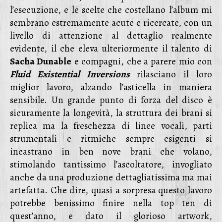
l’esecuzione, e le scelte che costellano l’album mi
sembrano estremamente acute e ricercate, con un
livello di attenzione al dettaglio realmente
evidente, il che eleva ulteriormente il talento di
Sacha Dunable
e compagni, che a parere mio con
Fluid Existential Inversions
rilasciano il loro
miglior lavoro, alzando l’asticella in maniera
sensibile. Un grande punto di forza del disco è
sicuramente la longevità, la struttura dei brani si
replica ma la freschezza di linee vocali, parti
strumentali e ritmiche sempre esigenti si
incastrano in ben nove brani che volano,
stimolando tantissimo l’ascoltatore, invogliato
anche da una produzione dettagliatissima ma mai
artefatta. Che dire, quasi a sorpresa questo lavoro
potrebbe benissimo finire nella top ten di
quest’anno, e dato il glorioso artwork,