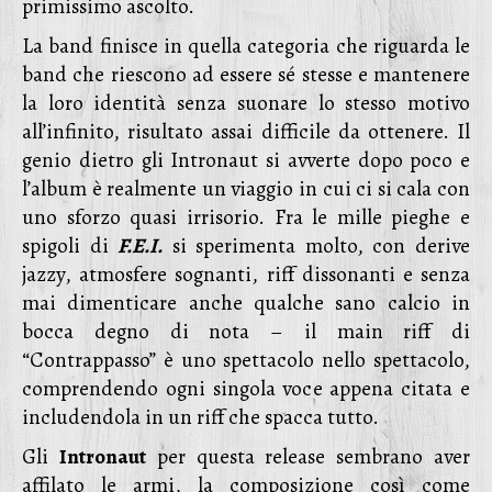
primissimo ascolto.
La band finisce in quella categoria che riguarda le
band che riescono ad essere sé stesse e mantenere
la loro identità senza suonare lo stesso motivo
all’infinito, risultato assai difficile da ottenere. Il
genio dietro gli Intronaut si avverte dopo poco e
l’album è realmente un viaggio in cui ci si cala con
uno sforzo quasi irrisorio. Fra le mille pieghe e
spigoli di
F.E.I.
si sperimenta molto, con derive
jazzy, atmosfere sognanti, riff dissonanti e senza
mai dimenticare anche qualche sano calcio in
bocca degno di nota – il main riff di
“Contrappasso” è uno spettacolo nello spettacolo,
comprendendo ogni singola voce appena citata e
includendola in un riff che spacca tutto.
Gli
Intronaut
per questa release sembrano aver
affilato le armi, la composizione così come