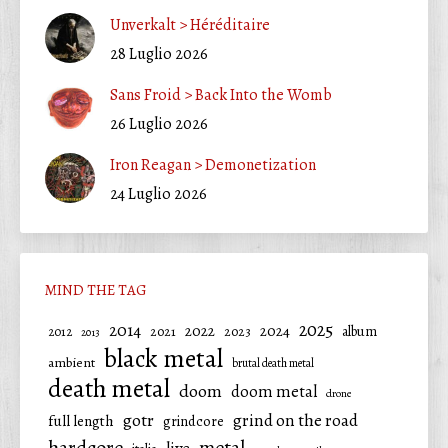
Unverkalt > Héréditaire
28 Luglio 2026
Sans Froid > Back Into the Womb
26 Luglio 2026
Iron Reagan > Demonetization
24 Luglio 2026
MIND THE TAG
2025
2014
2022
2024
2021
2023
album
2012
2013
black metal
ambient
brutal death metal
death metal
doom
doom metal
drone
gotr
grind on the road
full length
grindcore
hardcore
metal