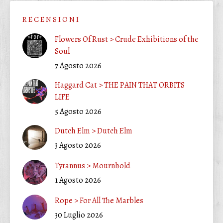
R E C E N S I O N I
Flowers Of Rust > Crude Exhibitions of the
Soul
7 Agosto 2026
Haggard Cat > THE PAIN THAT ORBITS
LIFE
5 Agosto 2026
Dutch Elm > Dutch Elm
3 Agosto 2026
Tyrannus > Mournhold
1 Agosto 2026
Rope > For All The Marbles
30 Luglio 2026