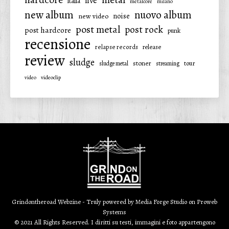
live
italia
metalcore
milano
new album
nuovo album
noise
new video
post metal
post rock
post hardcore
punk
recensione
relapse records
release
review
sludge
stoner
tour
sludge metal
streaming
video
videoclip
Grindontheroad Webzine - Truly powered by
Media Forge Studio
on
Proweb
Systems
© 2021 All Rights Reserved. I diritti su testi, immagini e foto appartengono