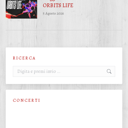
ORBITS LIFE
5 Agosto 2026
R I C E R C A
Cerca:
C O N C E R T I