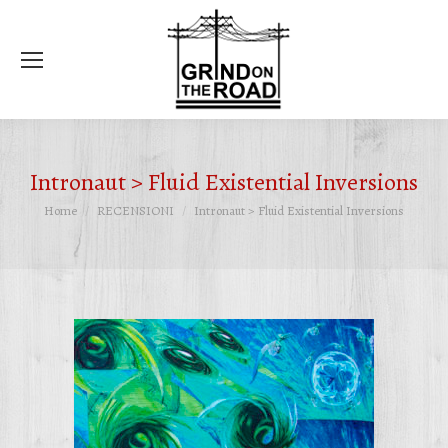
Ce
Intronaut > Fluid Existential Inversions
Tu sei qui:
Home
RECENSIONI
Intronaut > Fluid Existential Inversions