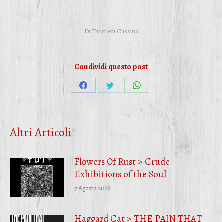
Di
Tancredi Cassina
Condividi questo post
Condividi
Condividi
Condividi
su
su
su
Facebook
Twitter
WhatsApp
Altri Articoli
Flowers Of Rust > Crude
Exhibitions of the Soul
7 Agosto 2026
Haggard Cat > THE PAIN THAT