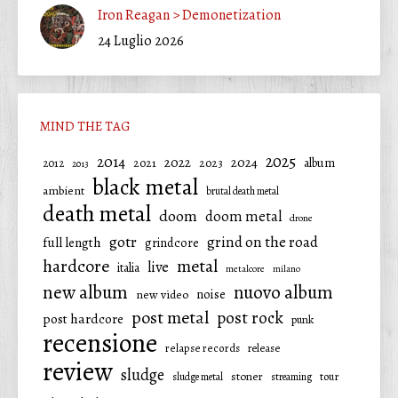
Iron Reagan > Demonetization
24 Luglio 2026
MIND THE TAG
2025
2014
2022
2024
2021
2023
album
2012
2013
black metal
ambient
brutal death metal
death metal
doom
doom metal
drone
gotr
grind on the road
full length
grindcore
hardcore
metal
live
italia
metalcore
milano
new album
nuovo album
noise
new video
post metal
post rock
post hardcore
punk
recensione
relapse records
release
review
sludge
stoner
tour
sludge metal
streaming