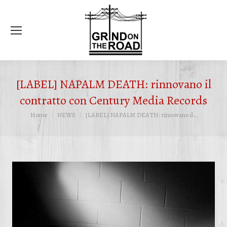
Ce
[LABEL] NAPALM DEATH: rinnovano il
contratto con Century Media Records
Tu sei qui:
Home
NEWS
[LABEL] NAPALM DEATH: rinnovano il…