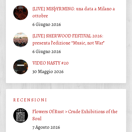
[LIVE] MISþYRMING: una data a Milano a
ottobre
6 Giugno 2026
[LIVE] SHERWOOD FESTIVAL 2026:
presenta l’edizione “Music, not War”
6 Giugno 2026
VIDEO NASTY #20
30 Maggio 2026
R E C E N S I O N I
Flowers Of Rust > Crude Exhibitions of the
Soul
7 Agosto 2026