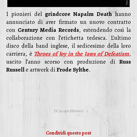
I pionieri del
grindcore Napalm
Death
hanno
annunciato di aver firmato un nuovo contratto
con
Century Media Records
, estendendo così la
collaborazione con l’etichetta tedesca. L’ultimo
disco della band inglese, il sedicesimo della loro
carriera, è
Throes of Joy in the Jaws of Defeatism
,
uscito l’anno scorso con produzione di
Russ
Russell
e artwork di
Frode
Sylthe
.
Di
Jacopo Silvestri
Condividi questo post