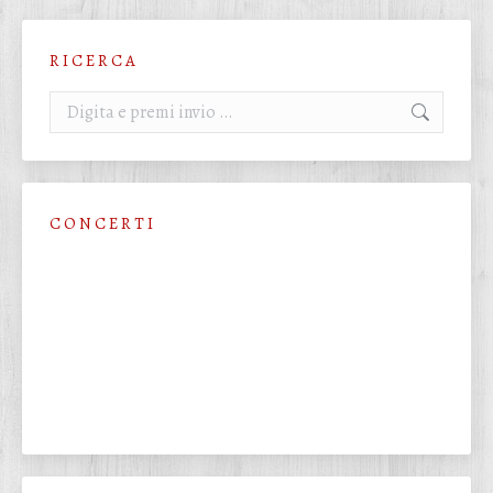
R I C E R C A
Cerca:
C O N C E R T I