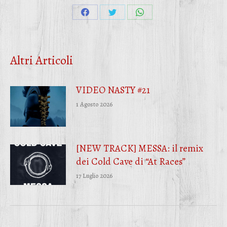
Condividi
Condividi
Condividi
su
su
su
Facebook
Twitter
WhatsApp
Altri Articoli
VIDEO NASTY #21
1 Agosto 2026
[NEW TRACK] MESSA: il remix
dei Cold Cave di “At Races”
17 Luglio 2026