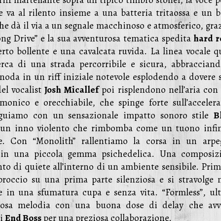
iff martellante sopra un tipico timbro stoner, la voce p
e va al rilento insieme a una batteria tritaossa e un b
he dà il via a un segnale macchinoso e atmosferico, graz
ong Drive” e la sua avventurosa tematica spedita
hard r
rto bollente e una cavalcata ruvida. La linea vocale qu
cerca di una strada percorribile e sicura, abbracciand
snoda in un riff iniziale notevole esplodendo a dovere s
el vocalist
Josh Micallef
poi risplendono nell’aria con
monico e orecchiabile, che spinge forte sull’accelera
oseguiamo con un sensazionale impatto sonoro stile
B
 un inno violento che rimbomba come un tuono infin
te. Con “Monolith” rallentiamo la corsa in un arpe
i in una piccola gemma psichedelica. Una composiz
o di quiete all’interno di un ambiente sensibile. Prim
occio su una prima parte silenziosa e si stravolge n
e in una sfumatura cupa e senza vita. “Formless”, ul
ziosa melodia con una buona dose di delay che avv
li
End Boss
per una preziosa collaborazione.