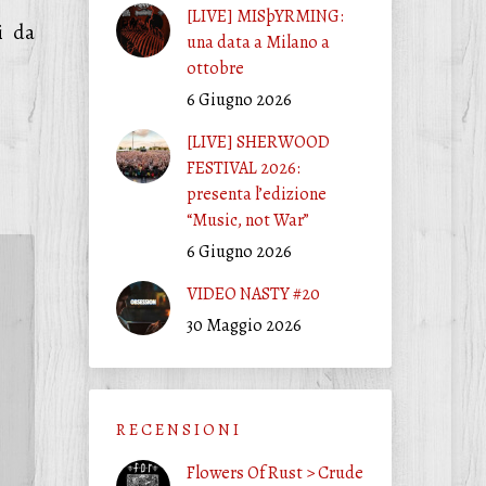
[LIVE] MISþYRMING:
i da
una data a Milano a
ottobre
6 Giugno 2026
[LIVE] SHERWOOD
FESTIVAL 2026:
presenta l’edizione
“Music, not War”
6 Giugno 2026
VIDEO NASTY #20
30 Maggio 2026
R E C E N S I O N I
Flowers Of Rust > Crude