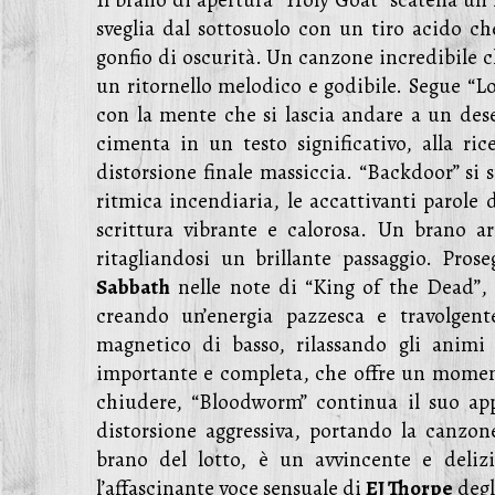
Il brano di apertura “Holy Goat” scatena un r
sveglia dal sottosuolo con un tiro acido ch
gonfio di oscurità. Un canzone incredibile c
un ritornello melodico e godibile. Segue “L
con la mente che si lascia andare a un dese
cimenta in un testo significativo, alla ri
distorsione finale massiccia. “Backdoor” si 
ritmica incendiaria, le accattivanti parole d
scrittura vibrante e calorosa. Un brano ar
ritagliandosi un brillante passaggio. Pr
Sabbath
nelle note di “King of the Dead”,
creando un’energia pazzesca e travolgen
magnetico di basso, rilassando gli anim
importante e completa, che offre un moment
chiudere, “Bloodworm” continua il suo appr
distorsione aggressiva, portando la canzon
brano del lotto, è un avvincente e deli
l’affascinante voce sensuale di
EJ Thorpe
deg