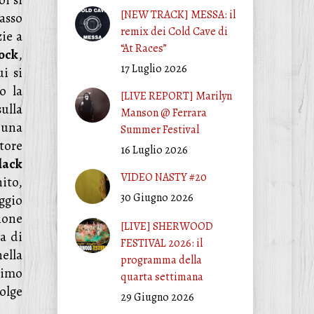
oi si
[NEW TRACK] MESSA: il
asso
remix dei Cold Cave di
ie a
“At Races”
ock
,
17 Luglio 2026
i si
o la
[LIVE REPORT] Marilyn
ulla
Manson @ Ferrara
 una
Summer Festival
tore
16 Luglio 2026
lack
VIDEO NASTY #20
ito,
30 Giugno 2026
ggio
ione
[LIVE] SHERWOOD
a di
FESTIVAL 2026: il
ella
programma della
timo
quarta settimana
olge
29 Giugno 2026