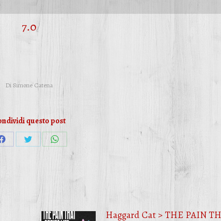
7.0
Di
Simone Catena
ndividi questo post
Condividi
Condividi
Condividi
su
su
su
Facebook
Twitter
WhatsApp
Haggard Cat > THE PAIN T