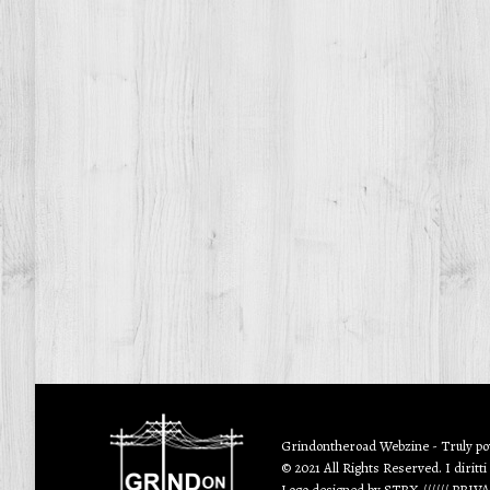
Grindontheroad Webzine - Truly p
© 2021 All Rights Reserved. I diritti
Logo designed by
STRX
//////
PRIV