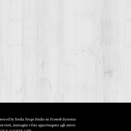
owered by
Media Forge Studio
on
Proweb
Systems
 su testi, immagini e foto appartengono agli autori.
ACY E COOKIE LAW