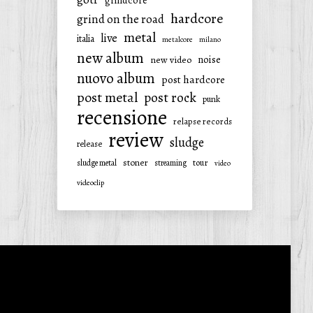
grindcore
hardcore
grind on the road
metal
live
italia
metalcore
milano
new album
noise
new video
nuovo album
post hardcore
post metal
post rock
punk
recensione
relapse records
review
sludge
release
stoner
tour
sludge metal
streaming
video
videoclip