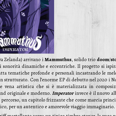
va Zelanda) arrivano i
Mammuthus
, solido trio
doom
/
st
 sonorità dinamiche e eccentriche. Il progetto si ispir
atta tematiche profonde e personali incastrando le mel
en strutturato. Con l’enorme EP di debutto nel 2020 i No
e vena artistica che si è materializzata in composiz
und originale e moderno.
Imperator
invece è il nuovo a
o percorso, un capitolo frizzante che come marcia princi
lico, per un autentico e amorevole viaggio immaginario.