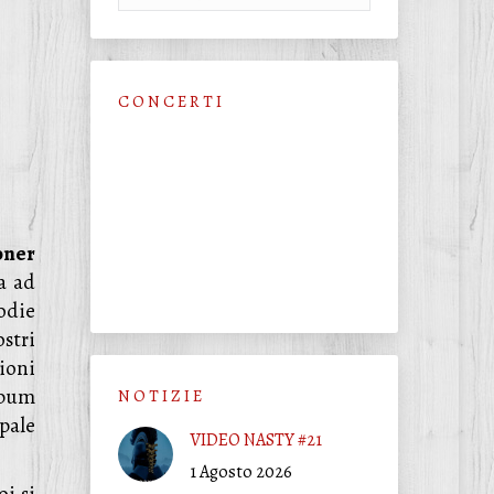
C O N C E R T I
oner
a ad
odie
stri
ioni
lbum
N O T I Z I E
pale
VIDEO NASTY #21
1 Agosto 2026