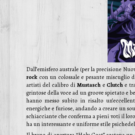
Dall’emisfero australe (per la precisione Nuo
rock
con un colossale e pesante miscuglio di
artisti del calibro di
Mustasch
e
Clutch
e tr
grintose della voce ad un groove spietato e b
hanno messo subito in risalto un’eccellent
energiche e furiose, andando a creare un so
schiacciante che conferma a pieni voti il lor
ha un interessante e uniforme stile psichede