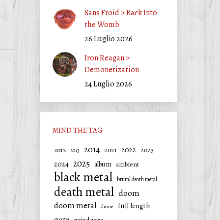
Sans Froid > Back Into
the Womb
26 Luglio 2026
Iron Reagan >
Demonetization
24 Luglio 2026
MIND THE TAG
2014
2022
2021
2023
2012
2013
2025
2024
album
ambient
black metal
brutal death metal
death metal
doom
doom metal
full length
drone
gotr