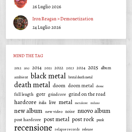
26 Luglio 2026
Iron Reagan > Demonetization
24 Luglio 2026
MIND THE TAG
2025
2014
2022
2024
2021
2023
album
2012
2013
black metal
ambient
brutal death metal
death metal
doom
doom metal
drone
gotr
grind on the road
full length
grindcore
hardcore
metal
live
italia
metalcore
milano
new album
nuovo album
noise
new video
post metal
post rock
post hardcore
punk
recensione
relapse records
release