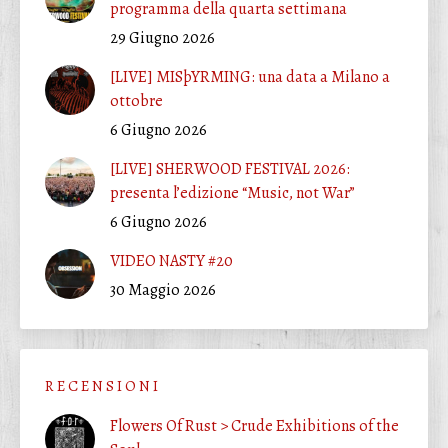
programma della quarta settimana
29 Giugno 2026
[LIVE] MISþYRMING: una data a Milano a
ottobre
6 Giugno 2026
[LIVE] SHERWOOD FESTIVAL 2026:
presenta l’edizione “Music, not War”
6 Giugno 2026
VIDEO NASTY #20
30 Maggio 2026
R E C E N S I O N I
Flowers Of Rust > Crude Exhibitions of the