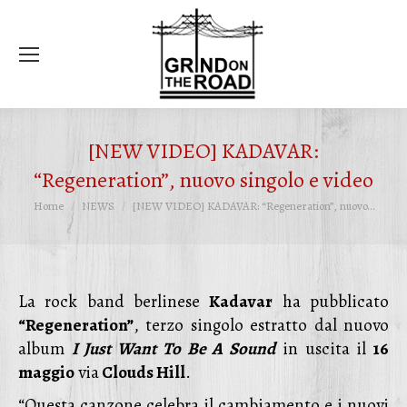
Ce
[NEW VIDEO] KADAVAR:
“Regeneration”, nuovo singolo e video
Tu sei qui:
Home
NEWS
[NEW VIDEO] KADAVAR: “Regeneration”, nuovo…
La rock band berlinese
Kadavar
ha pubblicato
“Regeneration”
, terzo singolo estratto dal nuovo
album
I Just Want To Be A Sound
in uscita il
16
maggio
via
Clouds Hill
.
“Questa canzone celebra il cambiamento e i nuovi