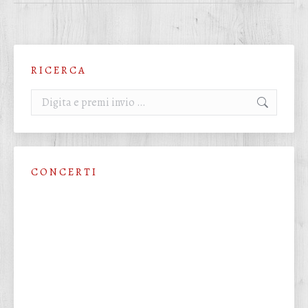
R I C E R C A
Cerca:
C O N C E R T I