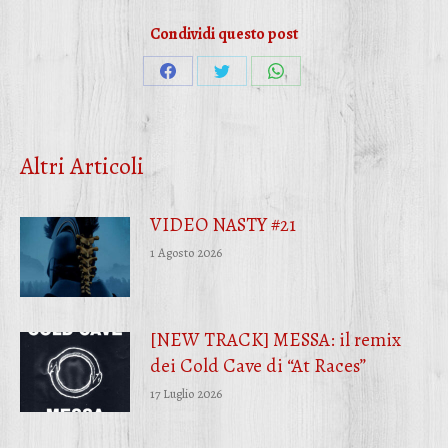
Condividi questo post
Condividi
Condividi
Condividi
su
su
su
Facebook
Twitter
WhatsApp
Altri Articoli
VIDEO NASTY #21
1 Agosto 2026
[NEW TRACK] MESSA: il remix
dei Cold Cave di “At Races”
17 Luglio 2026