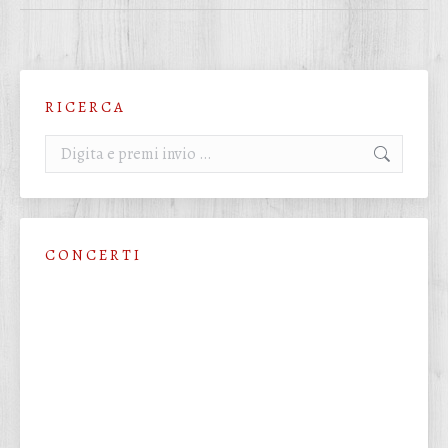
R I C E R C A
Cerca:
C O N C E R T I