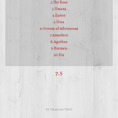
2.The Rose
3.Umana
4.Easter
5.Ursa
6.Oceans of Afternoons
7.Annoluce
8.Agathae
9.Bremen
10.Fin
7.5
Di
Tommaso Vietri