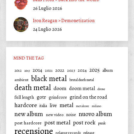
26 Luglio 2026
Iron Reagan > Demonetization
24 Luglio 2026
MIND THE TAG
2025
2014
2022
2024
2021
2023
album
2012
2013
black metal
ambient
brutal death metal
death metal
doom
doom metal
drone
gotr
grind on the road
full length
grindcore
hardcore
metal
live
italia
metalcore
milano
new album
nuovo album
noise
new video
post metal
post rock
post hardcore
punk
recensione
relapse records
release