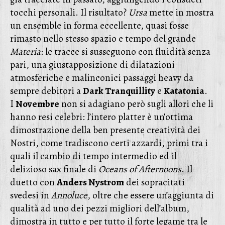
tocchi personali. Il risultato?
Ursa
mette in mostra
un ensemble in forma eccellente, quasi fosse
rimasto nello stesso spazio e tempo del grande
Materia
: le tracce si susseguono con fluidità senza
pari, una giustapposizione di dilatazioni
atmosferiche e malinconici passaggi heavy da
sempre debitori a
Dark Tranquillity
e
Katatonia
.
I
Novembre
non si adagiano però sugli allori che li
hanno resi celebri: l’intero platter è un’ottima
dimostrazione della ben presente creatività dei
Nostri, come tradiscono certi azzardi, primi tra i
quali il cambio di tempo intermedio ed il
delizioso sax finale di
Oceans of Afternoons
. Il
duetto con
Anders Nystrom
dei sopracitati
svedesi in
Annoluce
, oltre che essere un’aggiunta di
qualità ad uno dei pezzi migliori dell’album,
dimostra in tutto e per tutto il forte legame tra le