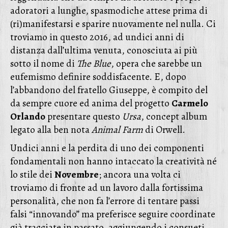
adoratori a lunghe, spasmodiche attese prima di
(ri)manifestarsi e sparire nuovamente nel nulla. Ci
troviamo in questo 2016, ad undici anni di
distanza dall’ultima venuta, conosciuta ai più
sotto il nome di
The Blue
, opera che sarebbe un
eufemismo definire soddisfacente. E, dopo
l’abbandono del fratello Giuseppe, è compito del
da sempre cuore ed anima del progetto
Carmelo
Orlando
presentare questo
Ursa
, concept album
legato alla ben nota
Animal Farm
di Orwell.
Undici anni e la perdita di uno dei componenti
fondamentali non hanno intaccato la creatività né
lo stile dei
Novembre
; ancora una volta ci
troviamo di fronte ad un lavoro dalla fortissima
personalità, che non fa l’errore di tentare passi
falsi “innovando” ma preferisce seguire coordinate
già tracciate in passato, aggiungendo i consueti