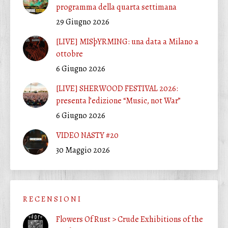
programma della quarta settimana
29 Giugno 2026
[LIVE] MISþYRMING: una data a Milano a
ottobre
6 Giugno 2026
[LIVE] SHERWOOD FESTIVAL 2026:
presenta l’edizione “Music, not War”
6 Giugno 2026
VIDEO NASTY #20
30 Maggio 2026
R E C E N S I O N I
Flowers Of Rust > Crude Exhibitions of the