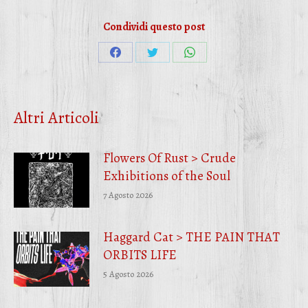
Condividi questo post
Condividi
Condividi
Condividi
su
su
su
Facebook
Twitter
WhatsApp
Altri Articoli
Flowers Of Rust > Crude
Exhibitions of the Soul
7 Agosto 2026
Haggard Cat > THE PAIN THAT
ORBITS LIFE
5 Agosto 2026