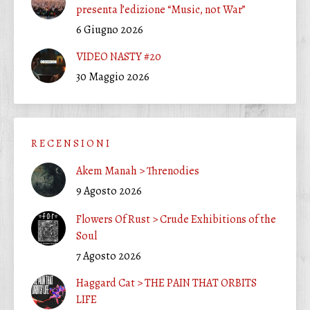
presenta l’edizione “Music, not War”
6 Giugno 2026
VIDEO NASTY #20
30 Maggio 2026
R E C E N S I O N I
Akem Manah > Threnodies
9 Agosto 2026
Flowers Of Rust > Crude Exhibitions of the
Soul
7 Agosto 2026
Haggard Cat > THE PAIN THAT ORBITS
LIFE