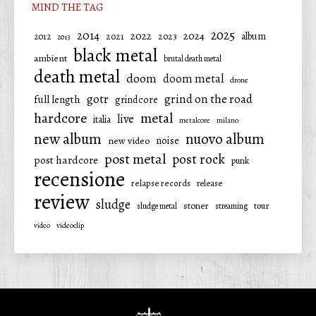
MIND THE TAG
2025
2014
2022
2024
2021
2023
album
2012
2013
black metal
ambient
brutal death metal
death metal
doom
doom metal
drone
gotr
grind on the road
full length
grindcore
hardcore
metal
live
italia
metalcore
milano
new album
nuovo album
noise
new video
post metal
post rock
post hardcore
punk
recensione
relapse records
release
review
sludge
stoner
tour
sludge metal
streaming
video
videoclip