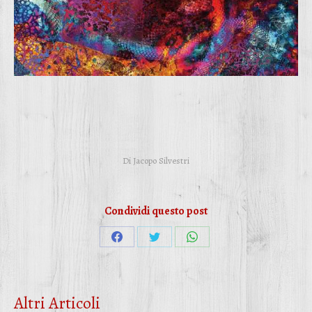
Di
Jacopo Silvestri
Condividi questo post
Condividi
Condividi
Condividi
su
su
su
Facebook
Twitter
WhatsApp
Altri Articoli