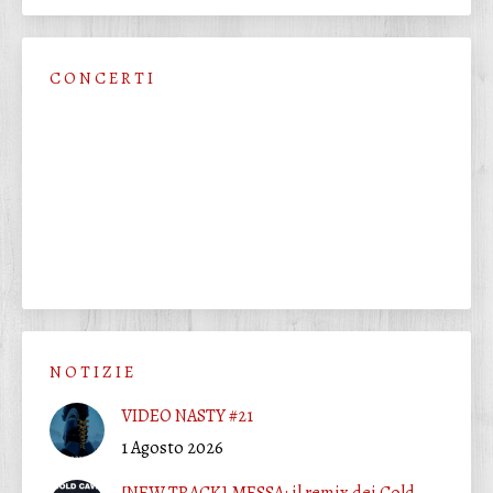
C O N C E R T I
N O T I Z I E
VIDEO NASTY #21
1 Agosto 2026
[NEW TRACK] MESSA: il remix dei Cold