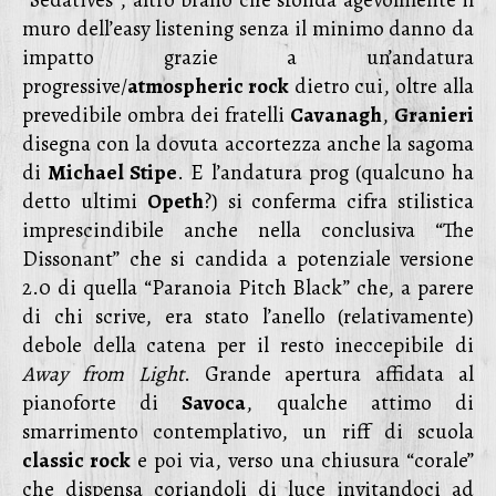
“Sedatives”, altro brano che sfonda agevolmente il
muro dell’easy listening senza il minimo danno da
impatto grazie a un’andatura
progressive/
atmospheric rock
dietro cui, oltre alla
prevedibile ombra dei fratelli
Cavanagh
,
Granieri
disegna con la dovuta accortezza anche la sagoma
di
Michael Stipe
. E l’andatura prog (qualcuno ha
detto ultimi
Opeth
?) si conferma cifra stilistica
imprescindibile anche nella conclusiva “The
Dissonant” che si candida a potenziale versione
2.0 di quella “Paranoia Pitch Black” che, a parere
di chi scrive, era stato l’anello (relativamente)
debole della catena per il resto ineccepibile di
Away from Light
. Grande apertura affidata al
pianoforte di
Savoca
, qualche attimo di
smarrimento contemplativo, un riff di scuola
classic rock
e poi via, verso una chiusura “corale”
che dispensa coriandoli di luce invitandoci ad