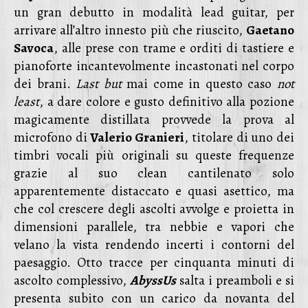
un gran debutto in modalità lead guitar, per
arrivare all’altro innesto più che riuscito,
Gaetano
Savoca
, alle prese con trame e orditi di tastiere e
pianoforte incantevolmente incastonati nel corpo
dei brani.
Last but
mai come in questo caso
not
least
, a dare colore e gusto definitivo alla pozione
magicamente distillata provvede la prova al
microfono di
Valerio Granieri
, titolare di uno dei
timbri vocali più originali su queste frequenze
grazie al suo clean cantilenato solo
apparentemente distaccato e quasi asettico, ma
che col crescere degli ascolti avvolge e proietta in
dimensioni parallele, tra nebbie e vapori che
velano la vista rendendo incerti i contorni del
paesaggio. Otto tracce per cinquanta minuti di
ascolto complessivo,
AbyssUs
salta i preamboli e si
presenta subito con un carico da novanta del