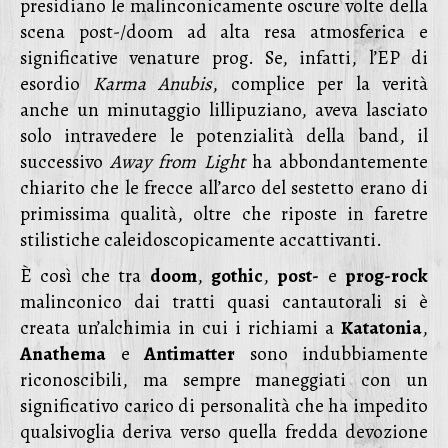
presidiano le malinconicamente oscure volte della
scena post-/doom ad alta resa atmosferica e
significative venature prog. Se, infatti, l’EP di
esordio
Karma Anubis
, complice per la verità
anche un minutaggio lillipuziano, aveva lasciato
solo intravedere le potenzialità della band, il
successivo
Away from Light
ha abbondantemente
chiarito che le frecce all’arco del sestetto erano di
primissima qualità, oltre che riposte in faretre
stilistiche caleidoscopicamente accattivanti.
È così che tra
doom
,
gothic
,
post-
e
prog-rock
malinconico dai tratti quasi cantautorali si è
creata un’alchimia in cui i richiami a
Katatonia
,
Anathema
e
Antimatter
sono indubbiamente
riconoscibili, ma sempre maneggiati con un
significativo carico di personalità che ha impedito
qualsivoglia deriva verso quella fredda devozione