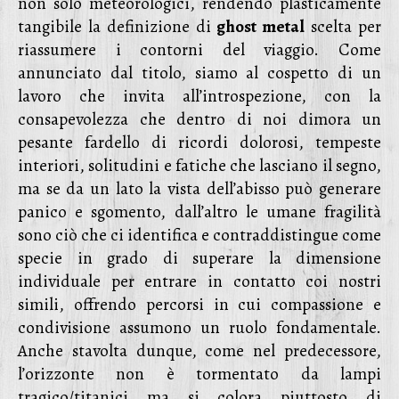
non solo meteorologici, rendendo plasticamente
tangibile la definizione di
ghost metal
scelta per
riassumere i contorni del viaggio. Come
annunciato dal titolo, siamo al cospetto di un
lavoro che invita all’introspezione, con la
consapevolezza che dentro di noi dimora un
pesante fardello di ricordi dolorosi, tempeste
interiori, solitudini e fatiche che lasciano il segno,
ma se da un lato la vista dell’abisso può generare
panico e sgomento, dall’altro le umane fragilità
sono ciò che ci identifica e contraddistingue come
specie in grado di superare la dimensione
individuale per entrare in contatto coi nostri
simili, offrendo percorsi in cui compassione e
condivisione assumono un ruolo fondamentale.
Anche stavolta dunque, come nel predecessore,
l’orizzonte non è tormentato da lampi
tragico/titanici ma si colora piuttosto di