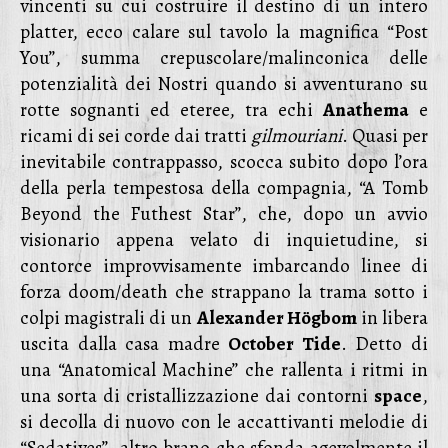
vincenti su cui costruire il destino di un intero
platter, ecco calare sul tavolo la magnifica “Post
You”, summa crepuscolare/malinconica delle
potenzialità dei Nostri quando si avventurano su
rotte sognanti ed eteree, tra echi
Anathema
e
ricami di sei corde dai tratti
gilmouriani
. Quasi per
inevitabile contrappasso, scocca subito dopo l’ora
della perla tempestosa della compagnia, “A Tomb
Beyond the Futhest Star”, che, dopo un avvio
visionario appena velato di inquietudine, si
contorce improvvisamente imbarcando linee di
forza doom/death che strappano la trama sotto i
colpi magistrali di un
Alexander Högbom
in libera
uscita dalla casa madre
October Tide
. Detto di
una “Anatomical Machine” che rallenta i ritmi in
una sorta di cristallizzazione dai contorni
space
,
si decolla di nuovo con le accattivanti melodie di