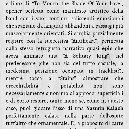
calibro di “To Mourn The Shade Of Your Love”,
opener perfetta come manifesto artistico della
band con i suoi continui saliscendi emozionali
che spaziano da languidi abbandoni a passaggi più
muscolarmente orientati. Si cambia parzialmente
registro con la successiva “Antiheart”, permeata
dallo stesso retrogusto narrativo quasi
epic
che
aveva animato una “A Solitary King”, nel
predecessore (che non sia del tutto casuale, la
medesima posizione occupata in tracklist?),
mentre tocca a “Stains” dimostrare che
orecchiabilità e potabilità non sono
necessariamente sinonimo di approcci superficiali
e di corto respiro, tanto meno se, come in questo
caso, puoi giocare l’asso di una
Yasmin Kalach
perfettamente calata nella parte dell’ospite
tutt’altro che ornamentale. E, a proposito di carte