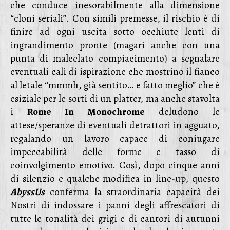
che conduce inesorabilmente alla dimensione
“cloni seriali”. Con simili premesse, il rischio è di
finire ad ogni uscita sotto occhiute lenti di
ingrandimento pronte (magari anche con una
punta di malcelato compiacimento) a segnalare
eventuali cali di ispirazione che mostrino il fianco
al letale “mmmh, già sentito… e fatto meglio” che è
esiziale per le sorti di un platter, ma anche stavolta
i
Rome In Monochrome
deludono le
attese/speranze di eventuali detrattori in agguato,
regalando un lavoro capace di coniugare
impeccabilità delle forme e tasso di
coinvolgimento emotivo. Così, dopo cinque anni
di silenzio e qualche modifica in line-up, questo
AbyssUs
conferma la straordinaria capacità dei
Nostri di indossare i panni degli affrescatori di
tutte le tonalità dei grigi e di cantori di autunni