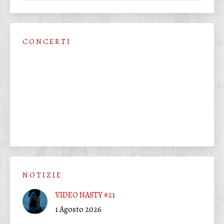
C O N C E R T I
N O T I Z I E
VIDEO NASTY #21
1 Agosto 2026