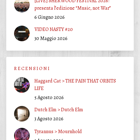
[LIVE] SHERWOOD FESTIVAL 2026:
presenta l’edizione “Music, not War”
6 Giugno 2026
VIDEO NASTY #20
30 Maggio 2026
R E C E N S I O N I
Haggard Cat > THE PAIN THAT ORBITS
LIFE
5 Agosto 2026
Dutch Elm > Dutch Elm
3 Agosto 2026
Tyrannus > Mournhold