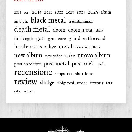
2025
2014
2022
2024
2021
2023
album
2012
2013
black metal
ambient
brutal death metal
death metal
doom
doom metal
drone
gotr
grind on the road
full length
grindcore
hardcore
metal
live
italia
metalcore
milano
new album
nuovo album
noise
new video
post metal
post rock
post hardcore
punk
recensione
relapse records
release
review
sludge
stoner
tour
sludge metal
streaming
video
videoclip