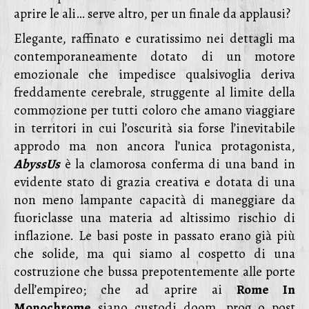
aprire le ali… serve altro, per un finale da applausi?
Elegante, raffinato e curatissimo nei dettagli ma
contemporaneamente dotato di un motore
emozionale che impedisce qualsivoglia deriva
freddamente cerebrale, struggente al limite della
commozione per tutti coloro che amano viaggiare
in territori in cui l’oscurità sia forse l’inevitabile
approdo ma non ancora l’unica protagonista,
AbyssUs
è la clamorosa conferma di una band in
evidente stato di grazia creativa e dotata di una
non meno lampante capacità di maneggiare da
fuoriclasse una materia ad altissimo rischio di
inflazione. Le basi poste in passato erano già più
che solide, ma qui siamo al cospetto di una
costruzione che bussa prepotentemente alle porte
dell’empireo; che ad aprire ai
Rome In
Monochrome
siano custodi doom, prog o post