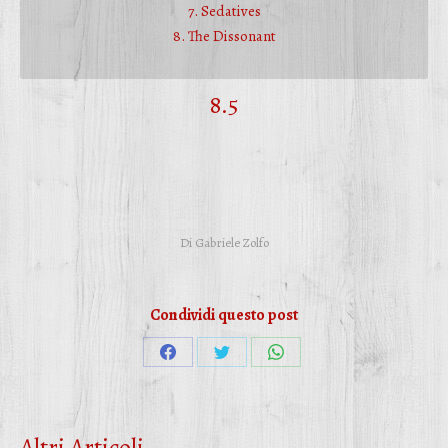
7. Sedatives
8. The Dissonant
8.5
Di
Gabriele Zolfo
Condividi questo post
Condividi
Condividi
Condividi
su
su
su
Facebook
Twitter
WhatsApp
Altri Articoli