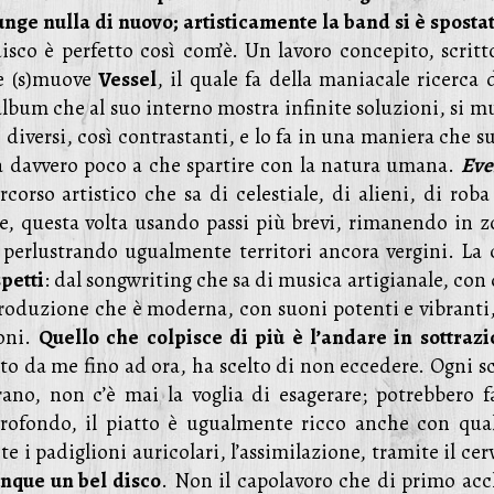
ge nulla di nuovo; artisticamente la band si è spostat
disco è perfetto così com’è. Un lavoro concepito, scritt
he (s)muove
Vessel
, il quale fa della maniacale ricerca 
album che al suo interno mostra infinite soluzioni, si m
ì diversi, così contrastanti, e lo fa in una maniera che 
 davvero poco a che spartire con la natura umana.
Eve
orso artistico che sa di celestiale, di alieni, di roba
, questa volta usando passi più brevi, rimanendo in z
perlustrando ugualmente territori ancora vergini. La 
spetti
: dal songwriting che sa di musica artigianale, con
 produzione che è moderna, con suoni potenti e vibranti
roni.
Quello che colpisce di più è l’andare in sottraz
tto da me fino ad ora, ha scelto di non eccedere. Ogni s
ano, non c’è mai la voglia di esagerare; potrebbero fa
profondo, il piatto è ugualmente ricco anche con qua
 i padiglioni auricolari, l’assimilazione, tramite il cer
nque un bel disco
. Non il capolavoro che di primo acc