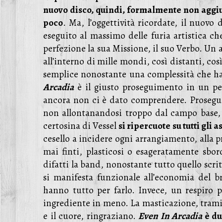
nuovo disco, quindi, formalmente non aggiun
poco
. Ma, l’oggettività ricordate, il nuovo 
eseguito al massimo delle furia artistica c
perfezione la sua Missione, il suo Verbo. Un 
all’interno di mille mondi, così distanti, cos
semplice nonostante una complessità che ha
Arcadia
è il giusto proseguimento in un perc
ancora non ci è dato comprendere. Prosegue
non allontanandosi troppo dal campo base, 
certosina di Vessel
si ripercuote su tutti gli a
cesello a incidere ogni arrangiamento, alla
mai finti, plasticosi o esageratamente sbo
difatti la band, nonostante tutto quello scri
si manifesta funzionale all’economia del br
hanno tutto per farlo. Invece, un respiro 
ingrediente in meno. La masticazione, tramite
e il cuore, ringraziano.
Even In Arcadia
è du