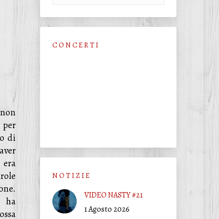
C O N C E R T I
 non
 per
o di
aver
 era
arole
N O T I Z I E
ione.
VIDEO NASTY #21
e ha
1 Agosto 2026
ossa