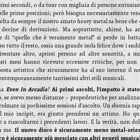
simi secondi, o da tour con migliaia di persone entusias
elle prime posizioni; però bisogna necessariamente ten
colta da sempre il nostro amato heavy metal sa bene che 
 decine di derivazioni. Ma soprattutto, ahimè, ha a
 di “quello che è veramente metal” si perde in batta
u tutto il resto, ossia una grande isola felice dove i sud
iventare altro, aprirsi persino ad altre sonorità, a m
ti mesi hanno ricevuto eccessive critiche, per non 
posta artistica che sicuramente ha al suo interno il no
ontemporaneamente tantissimi altri stili musicali.
ona
Even In Arcadia
?
Ai primi ascolti, l’impatto è stato
o, se avevo messo distanze – propedeutiche per analizzar
colmate in pochissime sessioni d’ascolto. Un sbornia rap
l mio incipit, era giusto prendersi un attimo. Ho qu
a riascoltarmi i precedenti lavori. E la verità, non dol
a me.
Il nuovo disco è sicuramente meno metal-orie
co è sicuramente più mesciato con altri generi musica