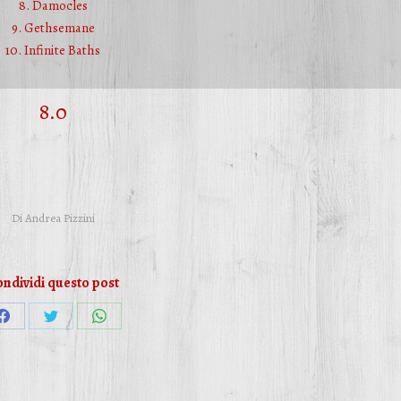
8. Damocles
9. Gethsemane
10. Infinite Baths
8.0
Di
Andrea Pizzini
ndividi questo post
Condividi
Condividi
Condividi
su
su
su
Facebook
Twitter
WhatsApp