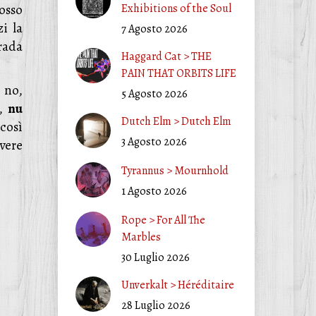
osso
Exhibitions of the Soul
i la
7 Agosto 2026
rada
Haggard Cat > THE
PAIN THAT ORBITS LIFE
 no,
5 Agosto 2026
,
nu
Dutch Elm > Dutch Elm
 così
3 Agosto 2026
vere
Tyrannus > Mournhold
1 Agosto 2026
Rope > For All The
Marbles
30 Luglio 2026
Unverkalt > Héréditaire
28 Luglio 2026