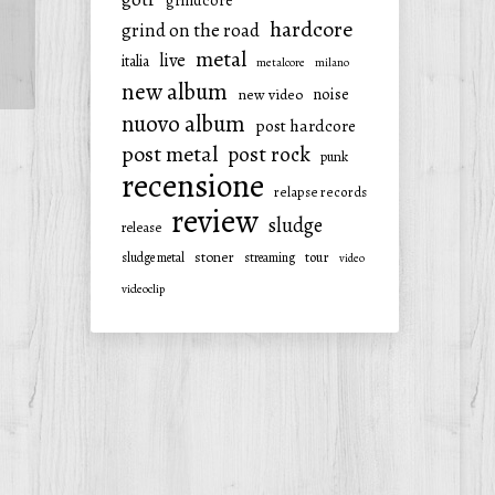
grindcore
hardcore
grind on the road
metal
live
italia
metalcore
milano
new album
noise
new video
nuovo album
post hardcore
post metal
post rock
punk
recensione
relapse records
review
sludge
release
stoner
tour
sludge metal
streaming
video
videoclip