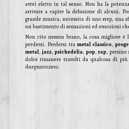
avrei eletto in tal senso. Non ha la potenz
arrivare a capire la delusione di alcuni. P
grande musica, necessita di uno step, una sfi
un bastimento di sensazioni ed emozioni che,
Non cito nessun brano, la cosa migliore è l
perdersi. Perdersi tra
metal classico
,
progr
metal
,
jazz
,
psichedelia
,
pop
,
rap
, persino
dolce rimanere travolti da qualcosa di pi
duepuntozero.