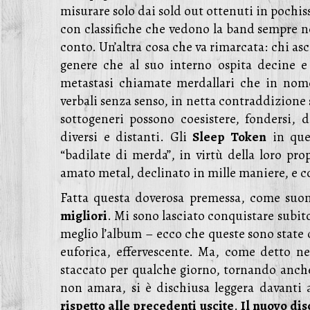
misurare solo dai sold out ottenuti in pochis
con classifiche che vedono la band sempre n
conto. Un’altra cosa che va rimarcata: chi as
genere che al suo interno ospita decine e
metastasi chiamate merdallari che in nome
verbali senza senso, in netta contraddizione s
sottogeneri possono coesistere, fondersi, d
diversi e distanti. Gli
Sleep Token
in ques
“badilate di merda”, in virtù della loro pro
amato metal, declinato in mille maniere, e c
Fatta questa doverosa premessa, come su
migliori
. Mi sono lasciato conquistare subit
meglio l’album – ecco che queste sono state 
euforica, effervescente. Ma, come detto ne
staccato per qualche giorno, tornando anche 
non amara, si è dischiusa leggera davanti 
rispetto alle precedenti uscite
.
Il nuovo dis