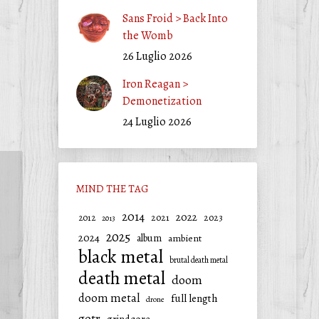
Sans Froid > Back Into
the Womb
26 Luglio 2026
Iron Reagan >
Demonetization
24 Luglio 2026
MIND THE TAG
2014
2022
2021
2023
2012
2013
2025
2024
album
ambient
black metal
brutal death metal
death metal
doom
doom metal
full length
drone
gotr