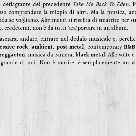
a deflagrante del precedente
Take Me Back To Eden
. P
osso comprendere la miopia di altri. Ma la musica, anz
da se vogliamo. Altrimenti si rischia di smarrire per st
 credetemi, non è da tutti (tra)portare in un album.
asciarsi andare, entrare nel dedalo musicale e, perché
essive rock
,
ambient
,
post-metal
, contemporary
R&B
reggaeton
, musica da camera,
black metal
. Alle volte è
ù grande di noi. Non è morire, è semplicemente un vi