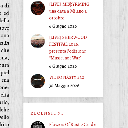
[LIVE] MISþYRMING:
a di
una data a Milano a
o ed
ottobre
della
6 Giugno 2026
uove
suona
[LIVE] SHERWOOD
n In
FESTIVAL 2026:
 che
presenta l’edizione
ona,
“Music, not War”
cura
6 Giugno 2026
 quel
VIDEO NASTY #20
, ma
30 Maggio 2026
ione
:
celta
rlo,
lche
R E C E N S I O N I
vello
hito
Flowers Of Rust > Crude