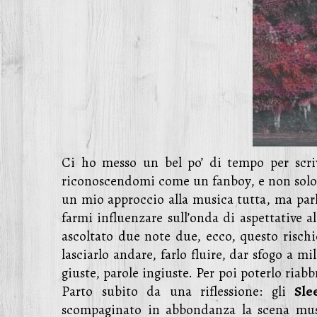
Ci ho messo un bel po’ di tempo per scri
riconoscendomi come un fanboy, e non solo 
un mio approccio alla musica tutta, ma parl
farmi influenzare sull’onda di aspettative a
ascoltato due note due, ecco, questo rischio
lasciarlo andare, farlo fluire, dar sfogo a m
giuste, parole ingiuste. Per poi poterlo riabb
Parto subito da una riflessione: gli
Sle
scompaginato in abbondanza la scena musi