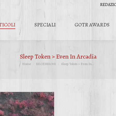
REDAZI
TICOLI
SPECIALI
GOTR AWARDS
Sleep Token > Even In Arcadia
Tu sei qui:
Home
RECENSIONI
Sleep Token > Even In…