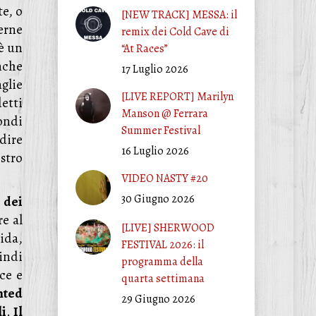
te, o
[NEW TRACK] MESSA: il
erne
remix dei Cold Cave di
è un
“At Races”
nche
17 Luglio 2026
glie
[LIVE REPORT] Marilyn
detti
Manson @ Ferrara
ondi
Summer Festival
dire
16 Luglio 2026
stro
VIDEO NASTY #20
30 Giugno 2026
 dei
e al
[LIVE] SHERWOOD
ida,
FESTIVAL 2026: il
indi
programma della
ce e
quarta settimana
nted
29 Giugno 2026
li
.
Il