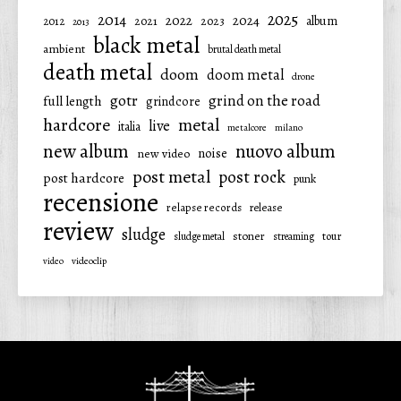
2025
2014
2022
2024
2021
2023
album
2012
2013
black metal
ambient
brutal death metal
death metal
doom
doom metal
drone
gotr
grind on the road
full length
grindcore
hardcore
metal
live
italia
metalcore
milano
new album
nuovo album
noise
new video
post metal
post rock
post hardcore
punk
recensione
relapse records
release
review
sludge
stoner
tour
sludge metal
streaming
video
videoclip