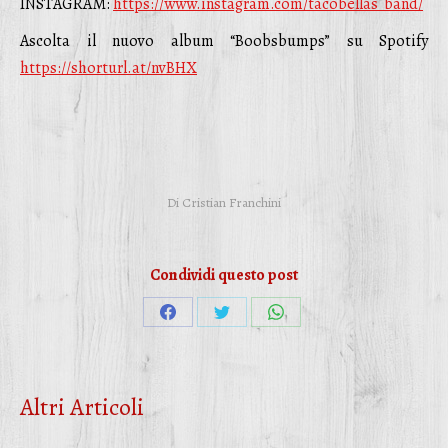
INSTAGRAM:
https://www.instagram.com/tacobellas_band/
Ascolta il nuovo album “Boobsbumps” su Spotify
https://shorturl.at/nvBHX
Di
Cristian Franchini
Condividi questo post
Condividi
Condividi
Condividi
su
su
su
Facebook
Twitter
WhatsApp
Altri Articoli