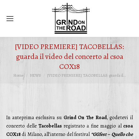
Ce
[VIDEO PREMIERE] TACOBELLAS:
guarda il video del concerto al csoa
COX18
Tu sei qui:
Home
NEWS
[VIDEO PREMIERE] TACOBELLAS: guarda il…
In anteprima esclusiva su
Grind On The Road
, godetevi il
concerto delle
Tacobellas
registrato a fine maggio al
csoa
COX18
di Milano, all’interno del festival
“GGfest – Quello che