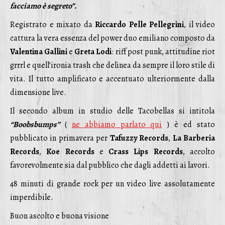
facciamo è segreto”.
Registrato e mixato da
Riccardo Pelle Pellegrini
, il video
cattura la vera essenza del power duo emiliano composto da
Valentina Gallini
e
Greta Lodi
: riff post punk, attitudine riot
grrrl e quell’ironia trash che delinea da sempre il loro stile di
vita. Il tutto amplificato e accentuato ulteriormente dalla
dimensione live.
Il secondo album in studio delle Tacobellas si intitola
“Boobsbumps”
(
ne abbiamo parlato qui
) è ed stato
pubblicato in primavera per
Tafuzzy Records
,
La Barberia
Records
,
Koe Records
e
Crass Lips Records
, accolto
favorevolmente sia dal pubblico che dagli addetti ai lavori.
48 minuti di grande rock per un video live assolutamente
imperdibile.
Buon ascolto e buona visione