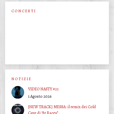
C O N C E R T I
N O T I Z I E
VIDEO NASTY #21
1 Agosto 2026
[NEW TRACK] MESSA: il remix dei Cold
Cave di “At Races”