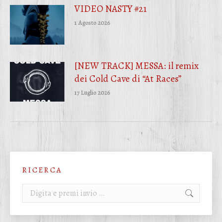
VIDEO NASTY #21
1 Agosto 2026
[NEW TRACK] MESSA: il remix
dei Cold Cave di “At Races”
17 Luglio 2026
R I C E R C A
Cerca: