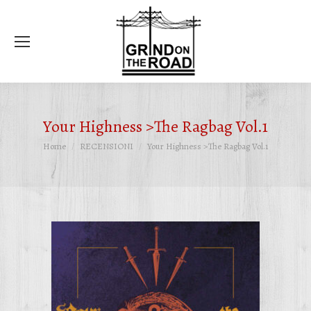
Ce
Your Highness >The Ragbag Vol.1
Tu sei qui:
Home
RECENSIONI
Your Highness >The Ragbag Vol.1