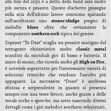
alla fine del 2022 e a detta della band sarà molto
più oscura e pesante. Questo dischetto prosegue
sulla scia dell’ultimo lavoro omonimo sparando
sull’ascoltatore uno
stoner
/
sludge
pregno di
melodie
blues
oltre che ovviamente la
componente
southern rock
tipica del genere.
L’opener “To Dust” scaglia un pesante macigno dal
retrogusto chitarristico molto
classic metal
scandito da micidiali giri di basso e batteria. Il
muro di suono, che ricorda molto gli
High on Fire
,
è notevole soprattutto per l’interessante varietà di
soluzioni ritmiche che rendono l’ascolto più
appagante. La successiva “Done” è anch’essa
sfiziosa e sorprendente in quanto si presenta
sempre con una veste feroce, anche grazie a delle
vocals roche e sporche, ma sotto nasconde diversi
dettagli come i giri melodici southern velocizzati,