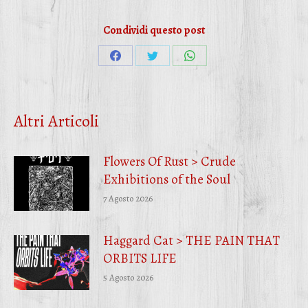
Condividi questo post
Condividi
Condividi
Condividi
su
su
su
Facebook
Twitter
WhatsApp
Altri Articoli
Flowers Of Rust > Crude
Exhibitions of the Soul
7 Agosto 2026
Haggard Cat > THE PAIN THAT
ORBITS LIFE
5 Agosto 2026