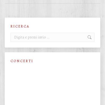
R I C E R C A
Cerca:
C O N C E R T I