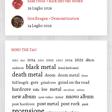
Sans Froid > Back Into the Womb
26 Luglio 2026
Iron Reagan > Demonetization
24 Luglio 2026
MIND THE TAG
2025
2014
2022
2024
2021
2023
album
2012
2013
black metal
ambient
brutal death metal
death metal
doom
doom metal
drone
gotr
grind on the road
full length
grindcore
hardcore
metal
live
italia
metalcore
milano
new album
nuovo album
noise
new video
post metal
post rock
post hardcore
punk
recensione