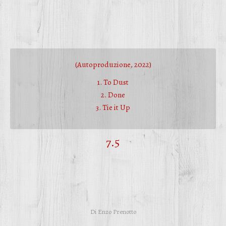
(Autoproduzione, 2022)
1. To Dust
2. Done
3. Tie it Up
7.5
Di
Enzo Prenotto