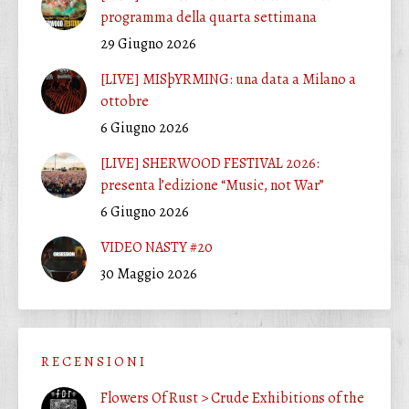
programma della quarta settimana
29 Giugno 2026
[LIVE] MISþYRMING: una data a Milano a
ottobre
6 Giugno 2026
[LIVE] SHERWOOD FESTIVAL 2026:
presenta l’edizione “Music, not War”
6 Giugno 2026
VIDEO NASTY #20
30 Maggio 2026
R E C E N S I O N I
Flowers Of Rust > Crude Exhibitions of the