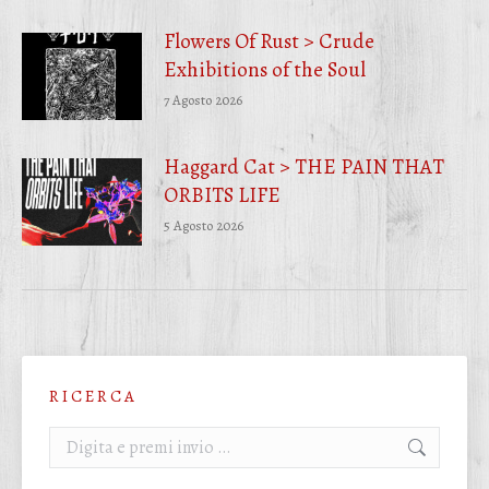
Flowers Of Rust > Crude
Exhibitions of the Soul
7 Agosto 2026
Haggard Cat > THE PAIN THAT
ORBITS LIFE
5 Agosto 2026
R I C E R C A
Cerca: