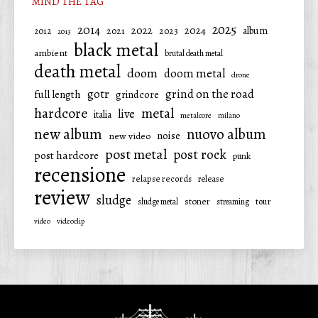
MIND THE TAG
2025
2014
2022
2024
2021
2023
album
2012
2013
black metal
ambient
brutal death metal
death metal
doom
doom metal
drone
gotr
grind on the road
full length
grindcore
hardcore
metal
live
italia
metalcore
milano
new album
nuovo album
noise
new video
post metal
post rock
post hardcore
punk
recensione
relapse records
release
review
sludge
stoner
tour
sludge metal
streaming
video
videoclip