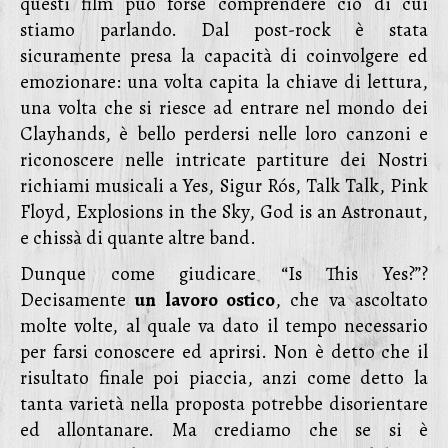
questi film può forse comprendere ciò di cui
stiamo parlando. Dal post-rock è stata
sicuramente presa la capacità di coinvolgere ed
emozionare: una volta capita la chiave di lettura,
una volta che si riesce ad entrare nel mondo dei
Clayhands, è bello perdersi nelle loro canzoni e
riconoscere nelle intricate partiture dei Nostri
richiami musicali a Yes, Sigur Rós, Talk Talk, Pink
Floyd, Explosions in the Sky, God is an Astronaut,
e chissà di quante altre band.
Dunque come giudicare “Is This Yes?”?
Decisamente
un lavoro ostico
, che va ascoltato
molte volte, al quale va dato il tempo necessario
per farsi conoscere ed aprirsi. Non è detto che il
risultato finale poi piaccia, anzi come detto la
tanta varietà nella proposta potrebbe disorientare
ed allontanare. Ma crediamo che se si è