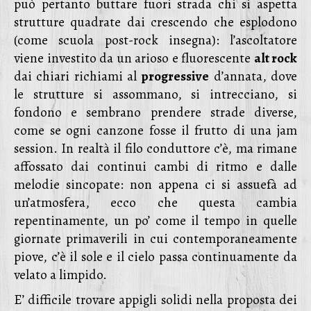
può pertanto buttare fuori strada chi si aspetta
strutture quadrate dai crescendo che esplodono
(come scuola post-rock insegna): l’ascoltatore
viene investito da un arioso e fluorescente
alt rock
dai chiari richiami al
progressive
d’annata, dove
le strutture si assommano, si intrecciano, si
fondono e sembrano prendere strade diverse,
come se ogni canzone fosse il frutto di una jam
session. In realtà il filo conduttore c’è, ma rimane
affossato dai continui cambi di ritmo e dalle
melodie sincopate: non appena ci si assuefà ad
un’atmosfera, ecco che questa cambia
repentinamente, un po’ come il tempo in quelle
giornate primaverili in cui contemporaneamente
piove, c’è il sole e il cielo passa continuamente da
velato a limpido.
E’ difficile trovare appigli solidi nella proposta dei