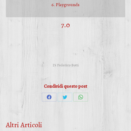
6. Playgrounds
7.0
Di
Federico Botti
Condividi questo post
Condividi
Condividi
Condividi
su
su
su
Facebook
Twitter
WhatsApp
Altri Articoli