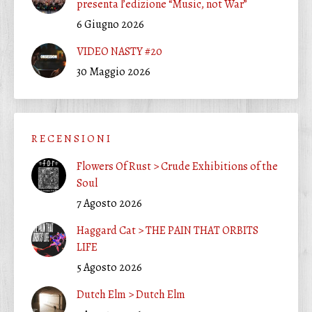
presenta l’edizione “Music, not War”
6 Giugno 2026
VIDEO NASTY #20
30 Maggio 2026
R E C E N S I O N I
Flowers Of Rust > Crude Exhibitions of the
Soul
7 Agosto 2026
Haggard Cat > THE PAIN THAT ORBITS
LIFE
5 Agosto 2026
Dutch Elm > Dutch Elm