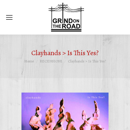
Ce
Clayhands > Is This Yes?
Tu sei qui:
Home
RECENSIONI
Clayhands > Is This Yes?