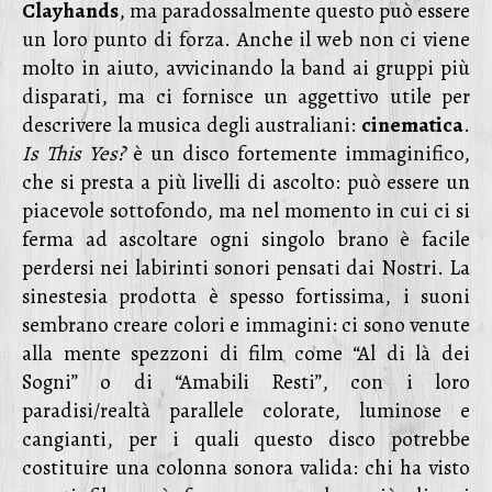
Clayhands
, ma paradossalmente questo può essere
un loro punto di forza. Anche il web non ci viene
molto in aiuto, avvicinando la band ai gruppi più
disparati, ma ci fornisce un aggettivo utile per
descrivere la musica degli australiani:
cinematica
.
Is This Yes?
è un disco fortemente immaginifico,
che si presta a più livelli di ascolto: può essere un
piacevole sottofondo, ma nel momento in cui ci si
ferma ad ascoltare ogni singolo brano è facile
perdersi nei labirinti sonori pensati dai Nostri. La
sinestesia prodotta è spesso fortissima, i suoni
sembrano creare colori e immagini: ci sono venute
alla mente spezzoni di film come “Al di là dei
Sogni” o di “Amabili Resti”, con i loro
paradisi/realtà parallele colorate, luminose e
cangianti, per i quali questo disco potrebbe
costituire una colonna sonora valida: chi ha visto