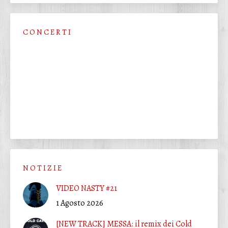
C O N C E R T I
N O T I Z I E
VIDEO NASTY #21
1 Agosto 2026
[NEW TRACK] MESSA: il remix dei Cold