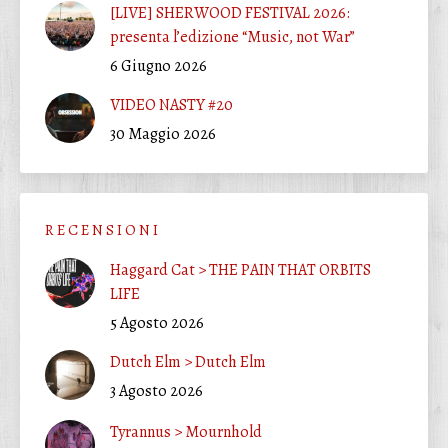
[LIVE] SHERWOOD FESTIVAL 2026:
presenta l’edizione “Music, not War”
6 Giugno 2026
VIDEO NASTY #20
30 Maggio 2026
R E C E N S I O N I
Haggard Cat > THE PAIN THAT ORBITS
LIFE
5 Agosto 2026
Dutch Elm > Dutch Elm
3 Agosto 2026
Tyrannus > Mournhold