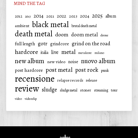
MIND THE TAG
2025
2014
2022
2024
2021
2023
album
2012
2013
black metal
ambient
brutal death metal
death metal
doom
doom metal
drone
gotr
grind on the road
full length
grindcore
hardcore
metal
live
italia
metalcore
milano
new album
nuovo album
noise
new video
post metal
post rock
post hardcore
punk
recensione
relapse records
release
review
sludge
stoner
tour
sludge metal
streaming
video
videoclip