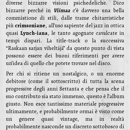
diverse bizzarre visioni psichedeliche. Dico
bizzarre perché in
Viimaa
c’è davvero una bella
commistione di stili, dalle trame chitarristiche
più
crimsoniane
, all’uso sapiente del jazz in ottica
quasi
Lynch-iana
, le tanto agognate cavalcate in
tempi dispari. La title-track o la successiva
“Raskaan sarjan viheltäjä” da questo punto di vista
possono essere dei buoni riferimenti per avere
un’idea di quello che potete trovare nel disco.
Per chi si ritiene un nostalgico, o un enorme
debitore (come il sottoscritto) di tutta la scena
progressive degli anni Settanta e che pensa che il
suo contributo sia stato immenso, questo è l’album
giusto. Non esce tantissimo materiale progressive
ultimamente, e probabilmente ormai è visto come
un genere quasi vintage, ma in realtà
probabilmente nasconde un discreto sottobosco di