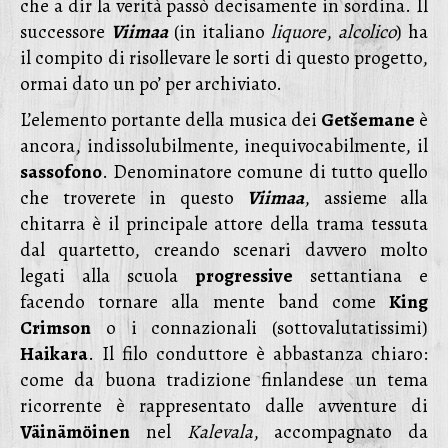
che a dir la verità passò decisamente in sordina. Il
successore
Viimaa
(in italiano
liquore
,
alcolico
) ha
il compito di risollevare le sorti di questo progetto,
ormai dato un po’ per archiviato.
L’elemento portante della musica dei
Getšemane
è
ancora, indissolubilmente, inequivocabilmente, il
sassofono
. Denominatore comune di tutto quello
che troverete in questo
Viimaa
, assieme alla
chitarra è il principale attore della trama tessuta
dal quartetto, creando scenari davvero molto
legati alla scuola
progressive
settantiana e
facendo tornare alla mente band come
King
Crimson
o i connazionali (sottovalutatissimi)
Haikara
. Il filo conduttore è abbastanza chiaro:
come da buona tradizione finlandese un tema
ricorrente è rappresentato dalle avventure di
Väinämöinen
nel
Kalevala
, accompagnato da