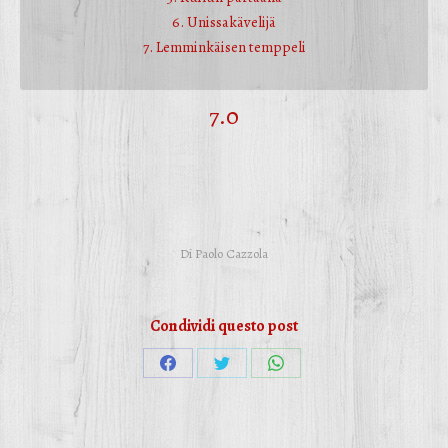
6. Unissakävelijä
7. Lemminkäisen temppeli
7.0
Di
Paolo Cazzola
Condividi questo post
Condividi
Condividi
Condividi
su
su
su
Facebook
Twitter
WhatsApp