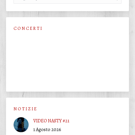
C O N C E R T I
N O T I Z I E
VIDEO NASTY #21
1 Agosto 2026