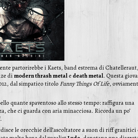
nte partorirebbe i Kaets, band estrema di Chatelleraut
nze di
modern thrash metal
e
death metal
. Questa giov
12, dal simpatico titolo
Funny Things Of Life
, ovviament
ello quante spaventoso allo stesso tempo: raffigura una
za, che ci guarda con aria minacciosa. Ricorda un po’
.
sce le orecchie dell’ascoltatore a suon di riff granitici 
ate molto bene dal vocalist
Ludo
, denotano una discret