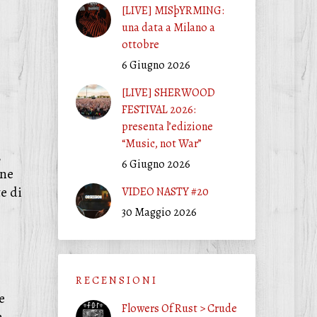
[LIVE] MISþYRMING:
una data a Milano a
ottobre
6 Giugno 2026
[LIVE] SHERWOOD
FESTIVAL 2026:
presenta l’edizione
“Music, not War”
,
6 Giugno 2026
ane
e di
VIDEO NASTY #20
30 Maggio 2026
R E C E N S I O N I
e
Flowers Of Rust > Crude
a