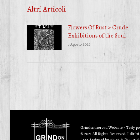
Altri Articoli
Flowers Of Rust > Crude
Exhibitions of the Soul
7 Agosto 2026
Grindontheroad Webzine - Truly p
© 2021 All Rights Reserved. I diritti
Logo designed by
STRX
//////
PRIV