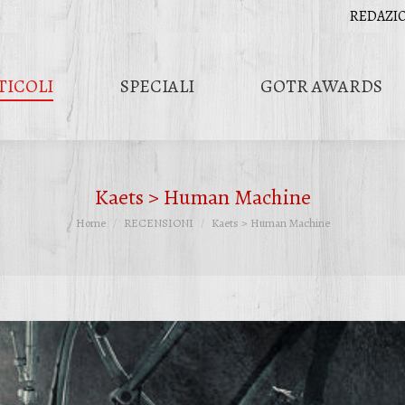
REDAZI
TICOLI
SPECIALI
GOTR AWARDS
Kaets > Human Machine
Tu sei qui:
Home
RECENSIONI
Kaets > Human Machine