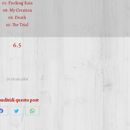
07. Fucking Rain
08. My Creation
09. Death
10. The Trial
6.5
Di
Nicolò Alfei
ndividi questo post
Condividi
Condividi
Condividi
su
su
su