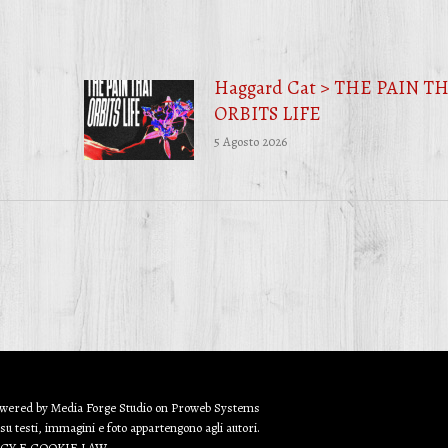
Facebook
Twitter
WhatsApp
Haggard Cat > THE PAIN T
ORBITS LIFE
5 Agosto 2026
owered by
Media Forge Studio
on
Proweb
Systems
 su testi, immagini e foto appartengono agli autori.
ACY E COOKIE LAW