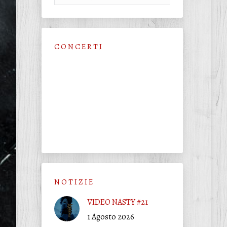
C O N C E R T I
N O T I Z I E
VIDEO NASTY #21
1 Agosto 2026