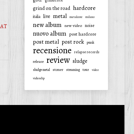
grindcore
hardcore
grind on the road
metal
live
italia
metalcore
milano
new album
HAT
noise
new video
nuovo album
post hardcore
post metal
post rock
punk
recensione
relapse records
review
sludge
release
stoner
tour
sludge metal
streaming
video
videoclip