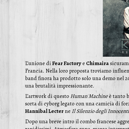
L’unione di
Fear Factory
e
Chimaira
sicurame
Francia. Nella loro proposta troviamo influe
band finora ha prodotto solo una demo nel 20
una brutalità impressionante.
L’artwork di questo
Human Machine
è tanto b
sorta di cyborg legato con una camicia di for
Hannibal Lecter
ne
Il Silenzio degli Innocenti
Dopo una breve intro il combo francese aggredi
rapidissimi. Atmosfere cupe, marce interpret