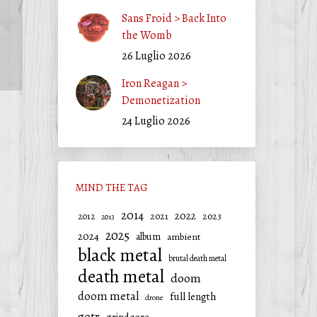
Sans Froid > Back Into
the Womb
26 Luglio 2026
Iron Reagan >
Demonetization
24 Luglio 2026
MIND THE TAG
2014
2022
2021
2023
2012
2013
2025
2024
album
ambient
black metal
brutal death metal
death metal
doom
doom metal
full length
drone
gotr