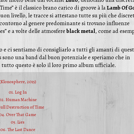
Time” è il classico brano carico di groove à la
Lamb Of G
uon livello, le tracce si attestano tutte su più che discre
Di contorno al genere predominante si trovano influenze
s” e a volte delle atmosfere
black metal
, come ad esem
 e ci sentiamo di consigliarlo a tutti gli amanti di quest
ts sono una band dal buon potenziale e speriamo che in
 tutto questo è solo il loro primo album ufficiale.
(Klonosphere, 2015)
01. Log In
02. Human Machine
Full Destruction of Time
04. Over That Game
05. Lies
06. The Last Dance