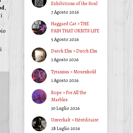
Exhibitions of the Soul
od
,
7 Agosto 2026
ti
Haggard Cat > THE
pio
PAIN THAT ORBITS LIFE
5 Agosto 2026
i
Dutch Elm > Dutch Elm
3 Agosto 2026
Tyrannus > Mournhold
1 Agosto 2026
Rope > For All The
Marbles
30 Luglio 2026
Unverkalt > Héréditaire
28 Luglio 2026