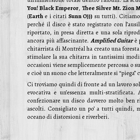
un’immersione totale dentro l’album. La scu
You! Black Emperor
,
Thee Silver Mt. Zion 
(
Earth
e i citati
Sunn O)))
su tutti). Citiam
perché il disco è stato registrato con l’ausi
riportato, in presa diretta e una sola ripr
ancora più affascinante.
Amplified Guitar
è 
chitarrista di Montréal ha creato una foresta
stimolare la sua chitarra in tantissimi modi.
occasioni viene semplicemente percossa o su
e cioè un suono che letteralmente si “piega” 
Ci troviamo quindi di fronte ad un lavoro so
evocativa e un’essenza multi-stratificata.
confezionare un disco davvero molto ben riu
ascolti. Consigliato un po’ a tutti quindi,
oceano di distorsioni e riverberi.