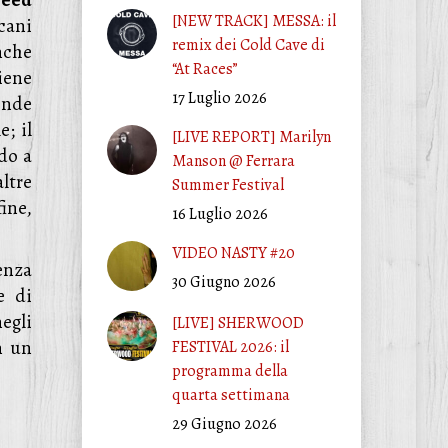
peed
[NEW TRACK] MESSA: il
cani
remix dei Cold Cave di
nche
“At Races”
iene
17 Luglio 2026
ende
; il
[LIVE REPORT] Marilyn
ndo a
Manson @ Ferrara
altre
Summer Festival
ine,
16 Luglio 2026
VIDEO NASTY #20
enza
30 Giugno 2026
e di
egli
[LIVE] SHERWOOD
n un
FESTIVAL 2026: il
programma della
quarta settimana
29 Giugno 2026