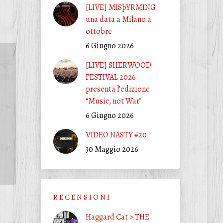
[LIVE] MISþYRMING:
una data a Milano a
ottobre
6 Giugno 2026
[LIVE] SHERWOOD
FESTIVAL 2026:
presenta l’edizione
“Music, not War”
6 Giugno 2026
VIDEO NASTY #20
30 Maggio 2026
R E C E N S I O N I
Haggard Cat > THE