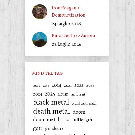
Iron Reagan >
Demonetization
24 Luglio 2026
Buio Dentro > Aurora
22 Luglio 2026
MIND THE TAG
2014
2022
2021
2023
2012
2013
2025
2024
album
ambient
black metal
brutal death metal
death metal
doom
doom metal
full length
drone
gotr
grindcore