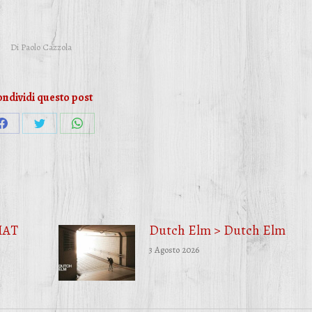
Di
Paolo Cazzola
ndividi questo post
Condividi
Condividi
Condividi
su
su
su
Facebook
Twitter
WhatsApp
HAT
Dutch Elm > Dutch Elm
3 Agosto 2026