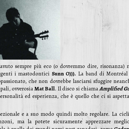
avuto sempre più eco (o dovremmo dire, risonanza) n
genti i mastodontici
Sunn O))).
La band di Montréal 
ppassionato, che non dovrebbe lasciarsi sfuggire neanch
pali, ovverosia
Mat Ball
. Il disco si chiama
Amplified Gu
ersonalità ed esperienza, che è quello che ci si aspetta
ezionale e a suo modo quindi molto regolare. La cicli
canzoni, ma la potete sicuramente apprezzare megli