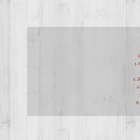
2
3.
5. 
6
8.