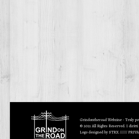
Grindontheroad Webzine - Truly p
© 2021 All Rights Reserved. I diritti
Logo designed by
STRX
//////
PRIV