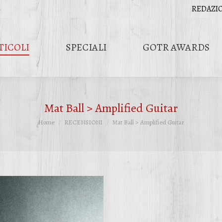
REDAZI
TICOLI
SPECIALI
GOTR AWARDS
Mat Ball > Amplified Guitar
Tu sei qui:
Home
RECENSIONI
Mat Ball > Amplified Guitar