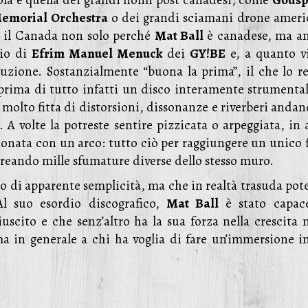
ola è quella dei grandi nomi post canadesi, come
Gods
Memorial Orchestra
o dei grandi sciamani drone ameri
o il Canada non solo perché
Mat Ball
è canadese, ma a
lio di
Efrim Manuel Menuck
dei
GY!BE
e, a quanto v
oduzione. Sostanzialmente “buona la prima”, il che lo r
prima di tutto infatti un disco interamente strumentale
 molto fitta di distorsioni, dissonanze e riverberi anda
 A volte la potreste sentire pizzicata o arpeggiata, in 
onata con un arco: tutto ciò per raggiungere un unico f
creando mille sfumature diverse dello stesso muro.
lo di apparente semplicità, ma che in realtà trasuda pot
 Al suo esordio discografico,
Mat Ball
è stato capac
scito e che senz’altro ha la sua forza nella crescita n
 ma in generale a chi ha voglia di fare un’immersione i