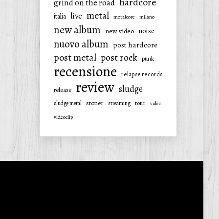
hardcore
grind on the road
metal
live
italia
metalcore
milano
new album
noise
new video
nuovo album
post hardcore
post metal
post rock
punk
recensione
relapse records
review
sludge
release
stoner
tour
sludge metal
streaming
video
videoclip