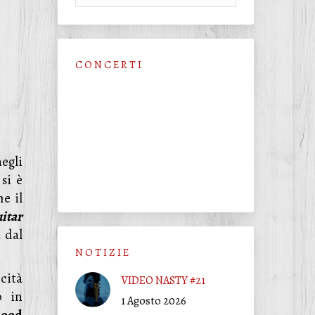
C O N C E R T I
egli
si è
e il
itar
 dal
N O T I Z I E
cità
VIDEO NASTY #21
o in
1 Agosto 2026