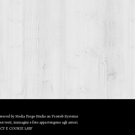
owered by
Media Forge Studio
on
Proweb
Systems
 su testi, immagini e foto appartengono agli autori.
ACY E COOKIE LAW