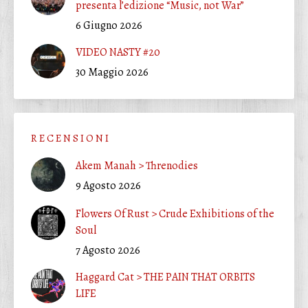
presenta l’edizione “Music, not War”
6 Giugno 2026
VIDEO NASTY #20
30 Maggio 2026
R E C E N S I O N I
Akem Manah > Threnodies
9 Agosto 2026
Flowers Of Rust > Crude Exhibitions of the
Soul
7 Agosto 2026
Haggard Cat > THE PAIN THAT ORBITS
LIFE