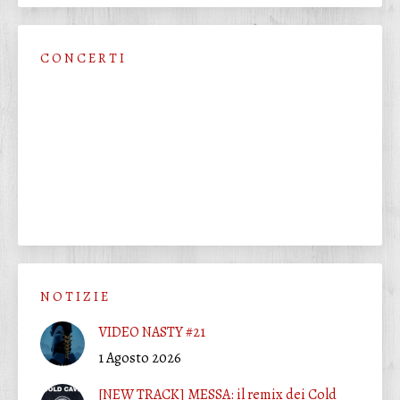
C O N C E R T I
N O T I Z I E
VIDEO NASTY #21
1 Agosto 2026
[NEW TRACK] MESSA: il remix dei Cold