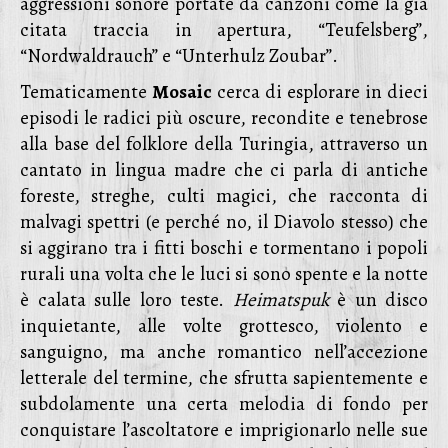
aggressioni sonore portate da canzoni come la già
citata traccia in apertura, “Teufelsberg”,
“Nordwaldrauch” e “Unterhulz Zoubar”.
Tematicamente
Mosaic
cerca di esplorare in dieci
episodi le radici più oscure, recondite e tenebrose
alla base del folklore della Turingia, attraverso un
cantato in lingua madre che ci parla di antiche
foreste, streghe, culti magici, che racconta di
malvagi spettri (e perché no, il Diavolo stesso) che
si aggirano tra i fitti boschi e tormentano i popoli
rurali una volta che le luci si sono spente e la notte
è calata sulle loro teste.
Heimatspuk
è un disco
inquietante, alle volte grottesco, violento e
sanguigno, ma anche romantico nell’accezione
letterale del termine, che sfrutta sapientemente e
subdolamente una certa melodia di fondo per
conquistare l’ascoltatore e imprigionarlo nelle sue