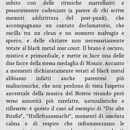
subito con delle ritmiche martellanti e
pesantemente cadenzate (a parere di chi scrive
memori addirittura del post-punk), che
accompagnano un cantato declamatorio, che
oscilla tra un clean e un sussurro malvagio e
sporco, e delle chitarre non necessariamente
votate al black metal
tout court
. Il brano è oscuro,
mistico e primordiale, e mette in luce una delle
due facce della stessa medaglia di Mosaic. Accanto
a momenti dichiaratamente votati al black metal
abbiamo infatti anche parentesi più
malinconiche, che non perdono di vista l’aspetto
ancestrale della musica del Nostro virando però
verso sonorità più rarefatte, naturalistiche e
riflessive: è questo il caso ad esempio di “Die alte
Straße”, “Hullefraansnacht”, momenti di assoluta
calma e di respiro che inframmezzano le