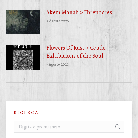
Akem Manah > Threnodies
9 Agosto 2026
Flowers Of Rust > Crude
Exhibitions of the Soul
7 Agosto 2026
R I C E R C A
Cerca: