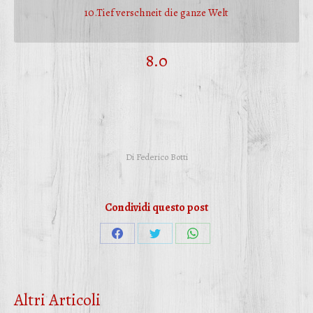
10.Tief verschneit die ganze Welt
8.0
Di
Federico Botti
Condividi questo post
Condividi
Condividi
Condividi
su
su
su
Facebook
Twitter
WhatsApp
Altri Articoli