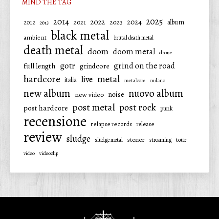
MIND THE TAG
2025
2014
2022
2024
2021
2023
album
2012
2013
black metal
ambient
brutal death metal
death metal
doom
doom metal
drone
gotr
grind on the road
full length
grindcore
hardcore
metal
live
italia
metalcore
milano
new album
nuovo album
noise
new video
post metal
post rock
post hardcore
punk
recensione
relapse records
release
review
sludge
stoner
tour
sludge metal
streaming
video
videoclip