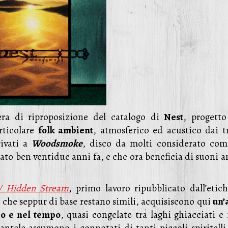
ra di riproposizione del catalogo di
Nest
, progetto
rticolare
folk ambient
, atmosferico ed acustico dai tr
rivati a
Woodsmoke
, disco da molti considerato co
ato ben ventidue anni fa, e che ora beneficia di suoni a
 / Hidden Stream
, primo lavoro ripubblicato dall’etich
re che seppur di base restano simili, acquisiscono qui
un’
io e nel tempo
, quasi congelate tra laghi ghiacciati e 