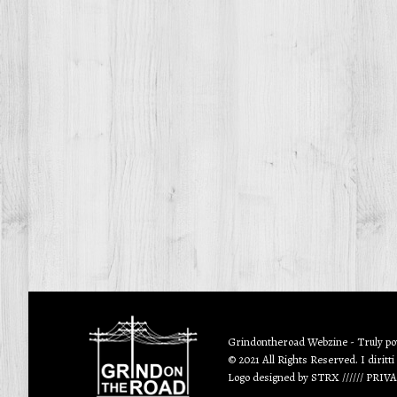
Grindontheroad Webzine - Truly p
© 2021 All Rights Reserved. I diritti
Logo designed by
STRX
//////
PRIV