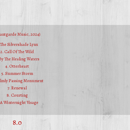
antgarde Music, 2024)
. The Silvershade Lynx
2. Call Of The Wild
 By The Healing Waters
4. Otterheart
5. Summer Storm
almly Passing Monument
7. Renewal
8. Courting
 A Winternight Visage
8.0