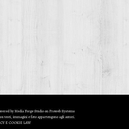
owered by
Media Forge Studio
on
Proweb
Systems
 su testi, immagini e foto appartengono agli autori.
ACY E COOKIE LAW