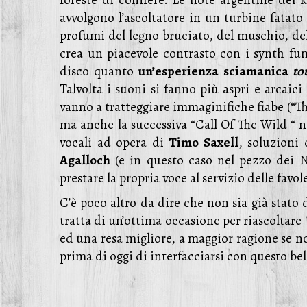
foreste di conifere. Le note argentine del k
avvolgono l’ascoltatore in un turbine fatat
profumi del legno bruciato, del muschio, del
crea un piacevole contrasto con i synth fu
disco quanto
un’esperienza sciamanica
to
Talvolta i suoni si fanno più aspri e arcai
vanno a tratteggiare immaginifiche fiabe (“The
ma anche la successiva “Call Of The Wild “ n
vocali ad opera di
Timo Saxell
, soluzioni
Agalloch
(e in questo caso nel pezzo dei N
prestare la propria voce al servizio delle favol
C’è poco altro da dire che non sia già stato d
tratta di un’ottima occasione per riascoltare
ed una resa migliore, a maggior ragione se no
prima di oggi di interfacciarsi con questo be