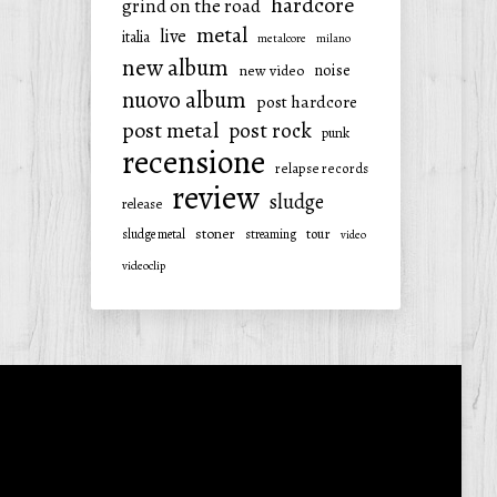
hardcore
grind on the road
metal
live
italia
metalcore
milano
new album
noise
new video
nuovo album
post hardcore
post metal
post rock
punk
recensione
relapse records
review
sludge
release
stoner
tour
sludge metal
streaming
video
videoclip