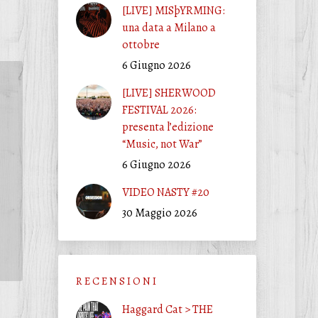
[LIVE] MISþYRMING:
una data a Milano a
ottobre
6 Giugno 2026
[LIVE] SHERWOOD
FESTIVAL 2026:
presenta l’edizione
“Music, not War”
6 Giugno 2026
VIDEO NASTY #20
30 Maggio 2026
R E C E N S I O N I
Haggard Cat > THE