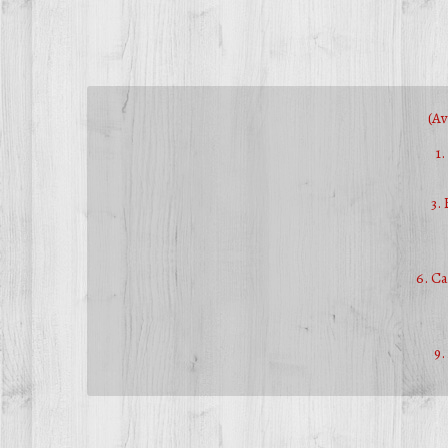
(Av
1
3.
6. C
9.