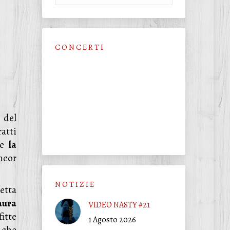
C O N C E R T I
 del
atti
me
la
ncor
N O T I Z I E
etta
aura
VIDEO NASTY #21
fitte
1 Agosto 2026