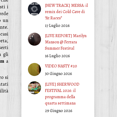
 che
[NEW TRACK] MESSA: il
ti i
remix dei Cold Cave di
orde
“At Races”
o un
17 Luglio 2026
nte.
casi
[LIVE REPORT] Marilyn
orta,
Manson @ Ferrara
erti
Summer Festival
 gli
16 Luglio 2026
hm
a
VIDEO NASTY #20
30 Giugno 2026
ro si
tati
[LIVE] SHERWOOD
ilità
FESTIVAL 2026: il
programma della
quarta settimana
29 Giugno 2026