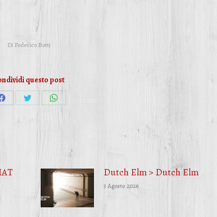
Di
Federico Botti
ndividi questo post
Condividi
Condividi
Condividi
su
su
su
Facebook
Twitter
WhatsApp
HAT
Dutch Elm > Dutch Elm
3 Agosto 2026