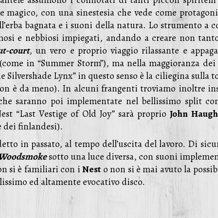
antele assumono i connotati di tanti piccoli spiritelli
o e magico, con una sinestesia che vede come protagonis
l’erba bagnata e i suoni della natura. Lo strumento a c
mosi e nebbiosi impiegati, andando a creare non tant
ut-court
, un vero e proprio viaggio rilassante e appaga
ci (come in “Summer Storm”), ma nella maggioranza dei 
 Silvershade Lynx” in questo senso è la ciliegina sulla t
on è da meno). In alcuni frangenti troviamo inoltre ins
 che saranno poi implementate nel bellissimo split con
est “Last Vestige of Old Joy” sarà proprio
John Haug
e dei finlandesi).
etto in passato, al tempo dell’uscita del lavoro. Di sicu
Woodsmoke
sotto una luce diversa, con suoni implemen
n si è familiari con i
Nest
o non si è mai avuto la possib
llissimo ed altamente evocativo disco.