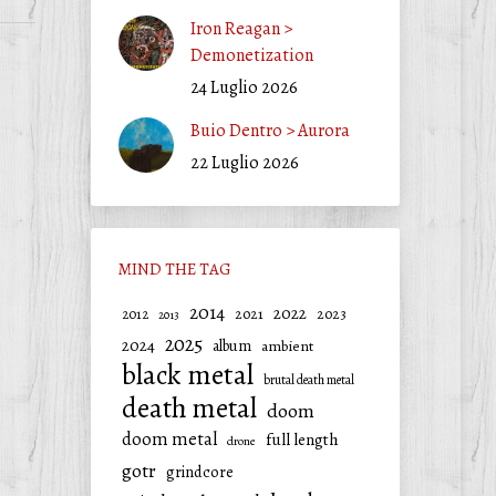
Iron Reagan >
Demonetization
24 Luglio 2026
Buio Dentro > Aurora
22 Luglio 2026
MIND THE TAG
2014
2022
2021
2023
2012
2013
2025
2024
album
ambient
black metal
brutal death metal
death metal
doom
doom metal
full length
drone
gotr
grindcore