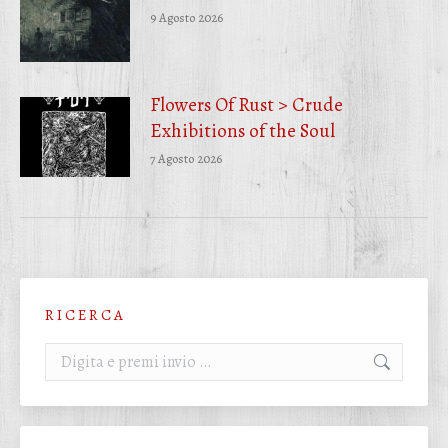
9 Agosto 2026
Flowers Of Rust > Crude
Exhibitions of the Soul
7 Agosto 2026
R I C E R C A
Cerca: