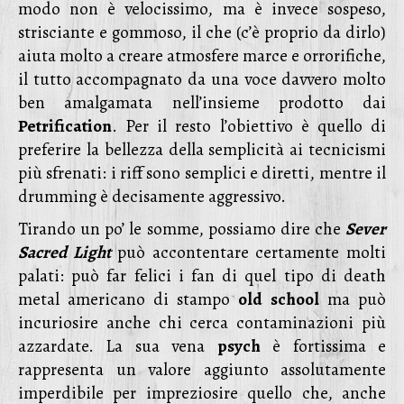
modo non è velocissimo, ma è invece sospeso,
strisciante e gommoso, il che (c’è proprio da dirlo)
aiuta molto a creare atmosfere marce e orrorifiche,
il tutto accompagnato da una voce davvero molto
ben amalgamata nell’insieme prodotto dai
Petrification
. Per il resto l’obiettivo è quello di
preferire la bellezza della semplicità ai tecnicismi
più sfrenati: i riff sono semplici e diretti, mentre il
drumming è decisamente aggressivo.
Tirando un po’ le somme, possiamo dire che
Sever
Sacred Light
può accontentare certamente molti
palati: può far felici i fan di quel tipo di death
metal americano di stampo
old
school
ma può
incuriosire anche chi cerca contaminazioni più
azzardate. La sua vena
psych
è fortissima e
rappresenta un valore aggiunto assolutamente
imperdibile per impreziosire quello che, anche