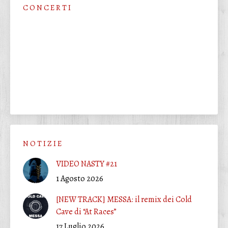
C O N C E R T I
N O T I Z I E
VIDEO NASTY #21
1 Agosto 2026
[NEW TRACK] MESSA: il remix dei Cold
Cave di “At Races”
17 Luglio 2026