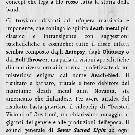
concept che lega a filo rosso tutta la storia della
band.
Ci troviamo davanti ad un’opera massiccia e
imponente, che coniuga lo spirito
death
metal
più
classico e intransigente con suggestioni
psichedeliche e cosmiche: tutto il disco infatti
sembra composto dagli
Autopsy
, dagli
Obituary
o
dai
Bolt Thrower
, ma parla di visioni apocalittiche
di un universo ormai in rovina, profetizzate da un
misterioso enigma dal nome
Arach-Ned
. Il
risultato è barbaro, brutale e fiero debitore del
marciume death metal anni Novanta, sia
americano che finlandese. Per avere un’idea del
risultato basta guardare il videoclip di “Twisted
Visions of Creation”, un chiarissimo omaggio ai
giganti del genere e alle produzioni dell’epoca. Il
sound generale di
Sever
Sacred
Light
ad ogni