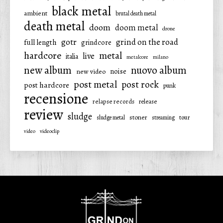
black metal
ambient
brutal death metal
death metal
doom
doom metal
drone
gotr
grind on the road
full length
grindcore
hardcore
metal
live
italia
metalcore
milano
new album
nuovo album
noise
new video
post metal
post rock
post hardcore
punk
recensione
relapse records
release
review
sludge
stoner
tour
sludge metal
streaming
video
videoclip