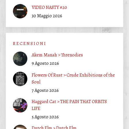
VIDEO NASTY #20
30 Maggio 2026
R E C E N S I O N I
Akem Manah > Threnodies
9 Agosto 2026
Flowers Of Rust > Crude Exhibitions of the
Soul
7 Agosto 2026
Haggard Cat > THE PAIN THAT ORBITS
LIFE
5 Agosto 2026
Dutch Elm > Dutch Elm