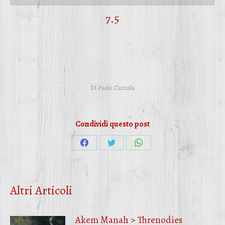
7.5
Di
Paolo Cazzola
Condividi questo post
Condividi
Condividi
Condividi
su
su
su
Facebook
Twitter
WhatsApp
Altri Articoli
Akem Manah > Threnodies