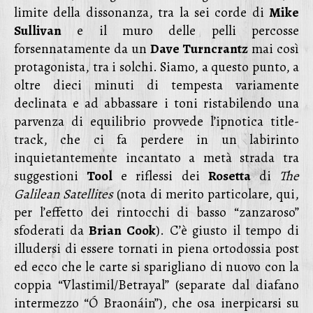
limite della dissonanza, tra la sei corde di
Mike
Sullivan
e il muro delle pelli percosse
forsennatamente da un
Dave Turncrantz
mai così
protagonista, tra i solchi. Siamo, a questo punto, a
oltre dieci minuti di tempesta variamente
declinata e ad abbassare i toni ristabilendo una
parvenza di equilibrio provvede l’ipnotica title-
track, che ci fa perdere in un labirinto
inquietantemente incantato a metà strada tra
suggestioni
Tool
e riflessi dei
Rosetta
di
The
Galilean Satellites
(nota di merito particolare, qui,
per l’effetto dei rintocchi di basso “zanzaroso”
sfoderati da
Brian Cook
). C’è giusto il tempo di
illudersi di essere tornati in piena ortodossia post
ed ecco che le carte si sparigliano di nuovo con la
coppia “Vlastimil/Betrayal” (separate dal diafano
intermezzo “Ó Braonáin”), che osa inerpicarsi su