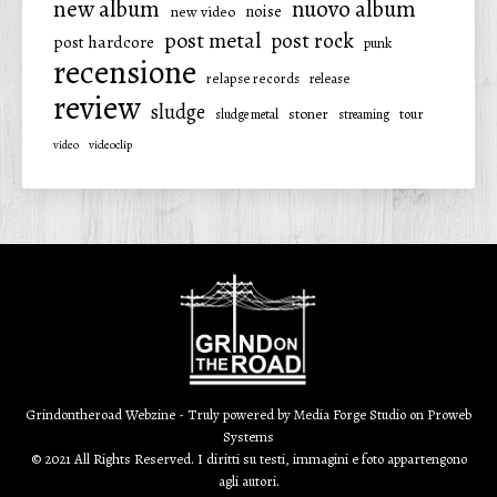
new album
nuovo album
noise
new video
post metal
post rock
post hardcore
punk
recensione
relapse records
release
review
sludge
stoner
tour
sludge metal
streaming
video
videoclip
Grindontheroad Webzine - Truly powered by
Media Forge Studio
on
Proweb
Systems
© 2021 All Rights Reserved. I diritti su testi, immagini e foto appartengono
agli autori.