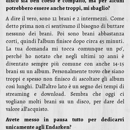
disco sia ben coeso e compatto, ma per alcuni
potrebbero essere anche troppi, mi sbaglio?
A dire il vero, sono 12 brani e 2 intermezzi. Come
detto prima non ci sentivamo il bisogno di buttare
nessuno dei brani. Poi sono brani abbastanza
corti, quindi l’album finisce dopo circa 45 minuti.
La tua domanda mi tocca comunque un po’,
perché ho notato che negli ultimi 10 anni è
diventato sempre più comune con anche 14-15
brani su un album. Personalmente trovo che siano
troppi e spesso non finisco di ascoltare gli album
così lunghi. Dall’altro lato è un segno dei tempi di
streaming e download. Sembra che oggi ci
vogliano molti brani su un disco, per dare del
valore all’acquisto.
Avete messo in pausa tutto per dedicarvi
unicamente agli Endarken?