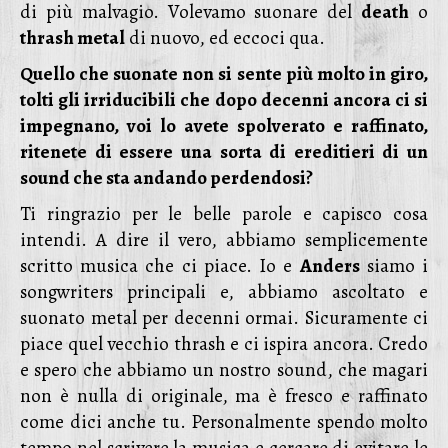
di più malvagio. Volevamo suonare del
death
o
thrash metal
di nuovo, ed eccoci qua.
Quello che suonate non si sente più molto in giro,
tolti gli irriducibili che dopo decenni ancora ci si
impegnano, voi lo avete spolverato e raffinato,
ritenete di essere una sorta di ereditieri di un
sound che sta andando perdendosi?
Ti ringrazio per le belle parole e capisco cosa
intendi. A dire il vero, abbiamo semplicemente
scritto musica che ci piace. Io e
Anders
siamo i
songwriters principali e, abbiamo ascoltato e
suonato metal per decenni ormai. Sicuramente ci
piace quel vecchio thrash e ci ispira ancora. Credo
e spero che abbiamo un nostro sound, che magari
non è nulla di originale, ma è fresco e raffinato
come dici anche tu. Personalmente spendo molto