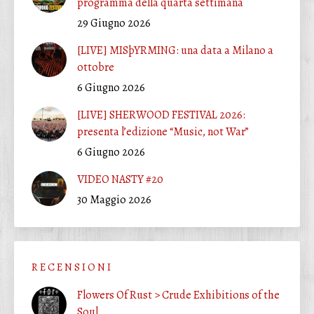
programma della quarta settimana
29 Giugno 2026
[LIVE] MISþYRMING: una data a Milano a
ottobre
6 Giugno 2026
[LIVE] SHERWOOD FESTIVAL 2026:
presenta l’edizione “Music, not War”
6 Giugno 2026
VIDEO NASTY #20
30 Maggio 2026
R E C E N S I O N I
Flowers Of Rust > Crude Exhibitions of the
Soul