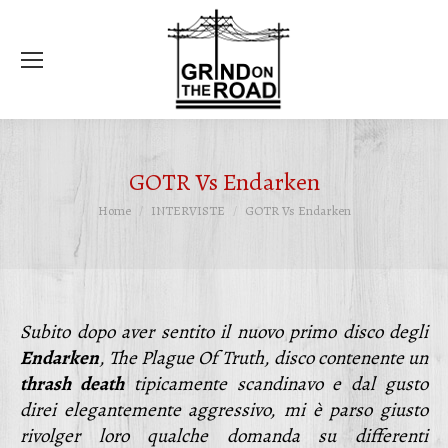
Ce
GOTR Vs Endarken
Tu sei qui:
Home
INTERVISTE
GOTR Vs Endarken
Subito dopo aver sentito il nuovo primo disco degli
Endarken
, The Plague Of Truth, disco contenente un
thrash death
tipicamente scandinavo e dal gusto
direi elegantemente aggressivo, mi è parso giusto
rivolger loro qualche domanda su differenti