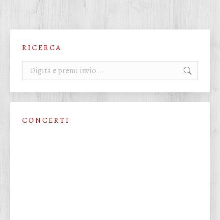
R I C E R C A
Cerca:
C O N C E R T I