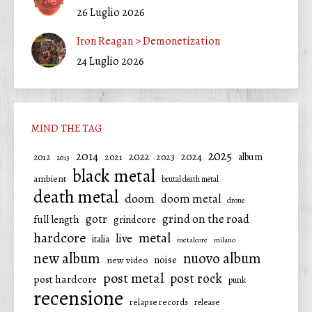
26 Luglio 2026
Iron Reagan > Demonetization
24 Luglio 2026
MIND THE TAG
2025
2014
2022
2024
2021
2023
album
2012
2013
black metal
ambient
brutal death metal
death metal
doom
doom metal
drone
gotr
grind on the road
full length
grindcore
hardcore
metal
live
italia
metalcore
milano
new album
nuovo album
noise
new video
post metal
post rock
post hardcore
punk
recensione
relapse records
release