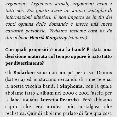
argomenti. Argomenti attuali, argomenti vicini a
tutti noi. Era giusto avere un ampio ventaglio di
informazioni ulteriori. E non importa se in fin dei
conti ognuna delle domande è invero una mera
curiosità personale. Vediamo insieme cosa ha da
dire il buon
Henrik Rangstrup
(chitarra).
Con quali propositi è nata la band? È stata una
decisione maturata col tempo oppure è nato tutto
per divertimento?
Gli
Endarken
sono nati un po’ per caso. Dennis
(batteria) ed io stavamo cercando di rimettere su
la nostra vecchia band, i
Sinphonia
, con la quale
abbiamo fatto 2 album nel 2000 e 2001 (usciti per
la label italiana
Lucretia Records
). Peró abbiamo
capito che era un’idea più nostalgica che
realistica. Quindi abbiamo parlato di fare qualcosa