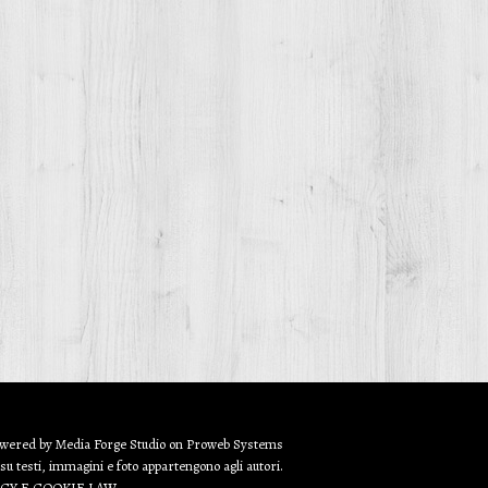
owered by
Media Forge Studio
on
Proweb
Systems
 su testi, immagini e foto appartengono agli autori.
ACY E COOKIE LAW