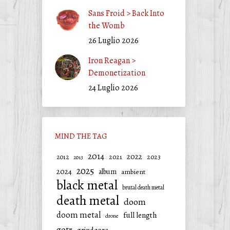
Sans Froid > Back Into
the Womb
26 Luglio 2026
Iron Reagan >
Demonetization
24 Luglio 2026
MIND THE TAG
2014
2022
2021
2023
2012
2013
2025
2024
album
ambient
black metal
brutal death metal
death metal
doom
doom metal
full length
drone
gotr