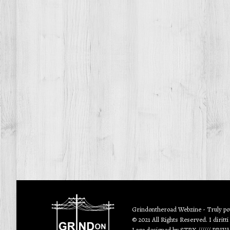
Grindontheroad Webzine - Truly p
© 2021 All Rights Reserved. I diritti
Logo designed by
STRX
//////
PRIV