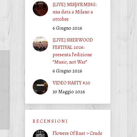
[LIVE] MISþYRMING:
una data a Milano a
ottobre
6 Giugno 2026
[LIVE] SHERWOOD
FESTIVAL 2026:
presenta l’edizione
“Music, not War”
6 Giugno 2026
VIDEO NASTY #20
30 Maggio 2026
R E C E N S I O N I
Flowers Of Rust > Crude