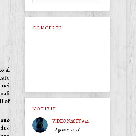
C O N C E R T I
o al
cato
i nei
nali
ll of
N O T I Z I E
vono
VIDEO NASTY #21
 due
1 Agosto 2026