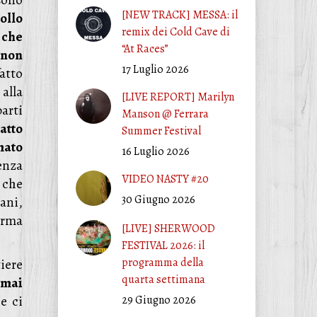
 sono
[NEW TRACK] MESSA: il
ollo
remix dei Cold Cave di
 che
“At Races”
 non
17 Luglio 2026
atto
alla
[LIVE REPORT] Marilyn
parti
Manson @ Ferrara
 atto
Summer Festival
mato
16 Luglio 2026
enza
VIDEO NASTY #20
 che
30 Giugno 2026
rani,
erma
[LIVE] SHERWOOD
FESTIVAL 2026: il
programma della
iere
quarta settimana
rmai
he ci
29 Giugno 2026