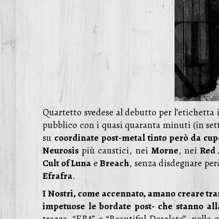
Quartetto svedese al debutto per l’etichetta 
pubblico con i quasi quaranta minuti (in set
su
coordinate post-metal tinto però da cupe
Neurosis
più caustici, nei
Morne
, nei
Red 
Cult of Luna
e
Breach
, senza disdegnare per
Efrafra
.
I Nostri, come accennato, amano creare tra
impetuose le bordate post- che stanno alla