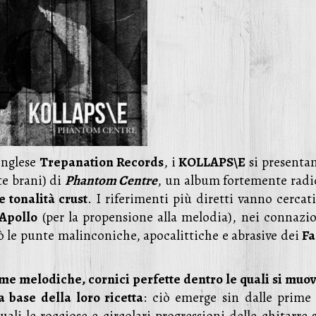
inglese
Trepanation Records
, i
KOLLAPS\E
si presentan
te brani) di
Phantom Centre
, un album fortemente radi
 tonalità crust
. I riferimenti più diretti vanno cercat
Apollo
(per la propensione alla melodia), nei connazio
ò le punte malinconiche, apocalittiche e abrasive dei
Fa
me melodiche, cornici perfette dentro le quali si muo
 base della loro ricetta
: ciò emerge sin dalle prime