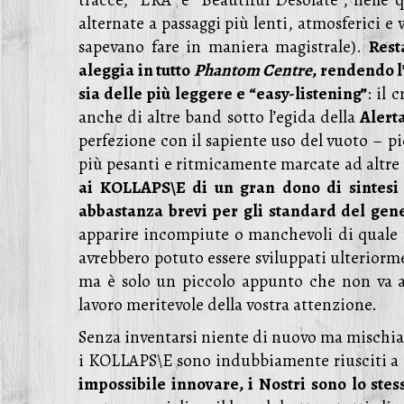
tracce, “ERA” e “Beautiful Desolate”, nelle q
alternate a passaggi più lenti, atmosferici e
sapevano fare in maniera magistrale).
Rest
aleggia in tutto
Phantom Centre
, rendendo l
sia delle più leggere e “easy-listening”
: il 
anche di altre band sotto l’egida della
Alert
perfezione con il sapiente uso del vuoto – pi
più pesanti e ritmicamente marcate ad altre 
ai KOLLAPS\E di un gran dono di sintesi
abbastanza brevi per gli standard del gen
apparire incompiute o manchevoli di quale p
avrebbero potuto essere sviluppati ulteriorme
ma è solo un piccolo appunto che non va a
lavoro meritevole della vostra attenzione.
Senza inventarsi niente di nuovo ma mischian
i KOLLAPS\E sono indubbiamente riusciti a 
impossibile innovare, i Nostri sono lo stes