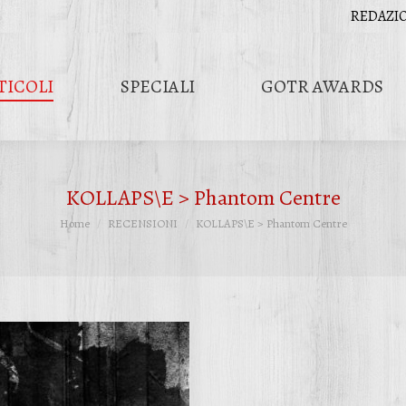
REDAZI
TICOLI
SPECIALI
GOTR AWARDS
KOLLAPS\E > Phantom Centre
Tu sei qui:
Home
RECENSIONI
KOLLAPS\E > Phantom Centre