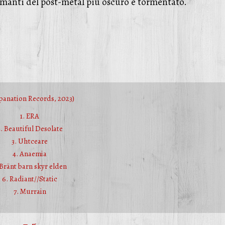
i amanti del post-metal più oscuro e tormentato.
panation
Records, 2023)
1. ERA
2. Beautiful Desolate
3. Uhtceare
4. Anaemia
 Bränt barn skyr elden
6. Radiant//Static
7. Murrain