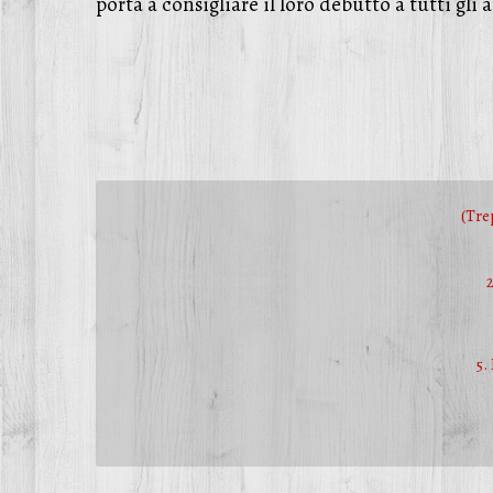
porta a consigliare il loro debutto a tutti gl
(
Tre
5.