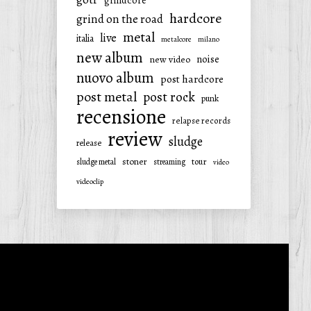
grindcore
hardcore
grind on the road
metal
live
italia
metalcore
milano
new album
noise
new video
nuovo album
post hardcore
post metal
post rock
punk
recensione
relapse records
review
sludge
release
stoner
tour
sludge metal
streaming
video
videoclip