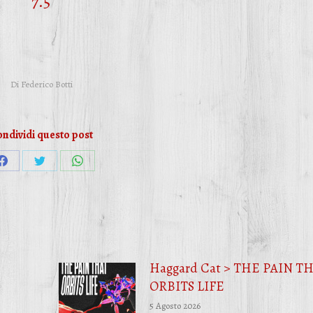
7.5
Di
Federico Botti
ndividi questo post
Condividi
Condividi
Condividi
su
su
su
Facebook
Twitter
WhatsApp
Haggard Cat > THE PAIN T
ORBITS LIFE
5 Agosto 2026