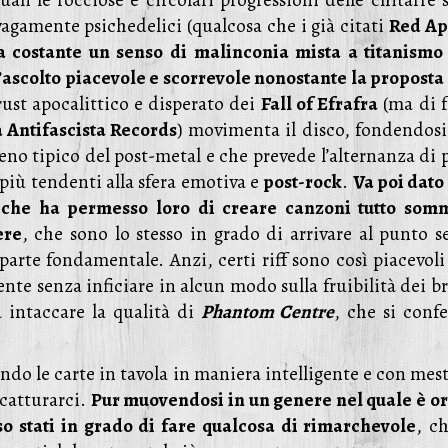
uali le rocciose e circolari progressioni delle chitarre
 vagamente psichedelici (qualcosa che i già citati
Red Ap
a costante un senso di malinconia mista a titanismo
’ascolto piacevole e scorrevole nonostante la proposta
crust apocalittico e disperato dei
Fall of Efrafra
(ma di f
a Antifascista Records
) movimenta il disco, fondendosi 
eno tipico del post-metal e che prevede l’alternanza di 
più tendenti alla sfera emotiva e
post-rock
.
Va poi dato
 che ha permesso loro di creare canzoni tutto som
ere
, che sono lo stesso in grado di arrivare al punto s
arte fondamentale. Anzi, certi riff sono così piacevoli
nte senza inficiare in alcun modo sulla fruibilità dei b
 intaccare la qualità di
Phantom Centre
, che si conf
do le carte in tavola in maniera intelligente e con mest
catturarci.
Pur muovendosi in un genere nel quale è o
so stati in grado di fare qualcosa di rimarchevole
, c