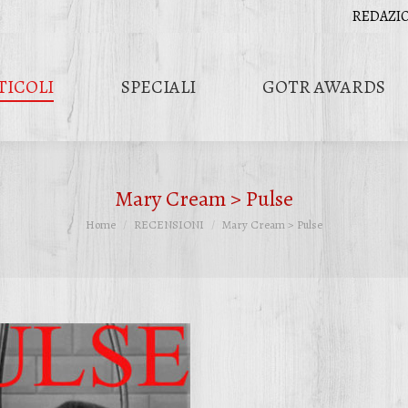
REDAZI
TICOLI
SPECIALI
GOTR AWARDS
Mary Cream > Pulse
Tu sei qui:
Home
RECENSIONI
Mary Cream > Pulse