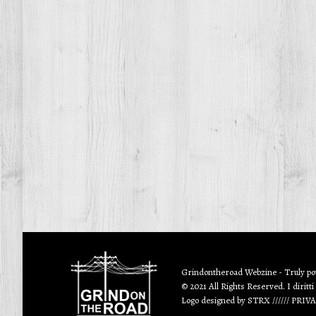
Grindontheroad Webzine - Truly p
© 2021 All Rights Reserved. I diritti
Logo designed by
STRX
//////
PRIV