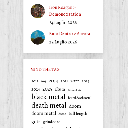
Iron Reagan >
Demonetization
24 Luglio 2026
Buio Dentro > Aurora
22 Luglio 2026
MIND THE TAG
2014
2022
2021
2023
2012
2013
2025
2024
album
ambient
black metal
brutal death metal
death metal
doom
doom metal
full length
drone
gotr
grindcore