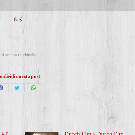
6.5
Di
Andrea Facchinello
ndividi questo post
Condividi
Condividi
Condividi
su
su
su
Facebook
Twitter
WhatsApp
HAT
Dutch Elm > Dutch Elm