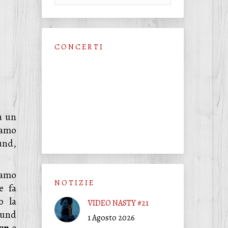
C O N C E R T I
à un
amo
und,
iamo
N O T I Z I E
e fa
o la
VIDEO NASTY #21
ound
1 Agosto 2026