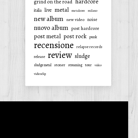
hardcore
grind on the road
metal
live
italia
metalcore
milano
new album
noise
new video
nuovo album
post hardcore
post metal
post rock
punk
recensione
relapse records
review
sludge
release
stoner
tour
sludge metal
streaming
video
videoclip