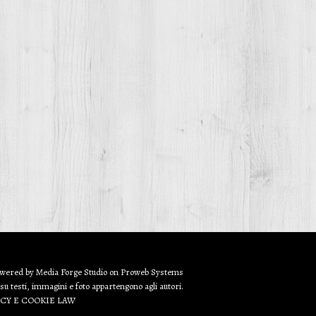
owered by
Media Forge Studio
on
Proweb
Systems
 su testi, immagini e foto appartengono agli autori.
ACY E COOKIE LAW