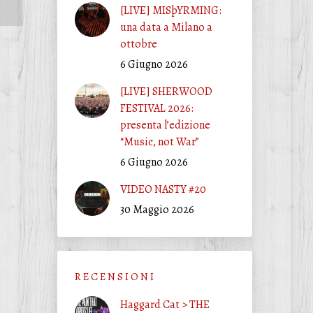
[LIVE] MISþYRMING:
una data a Milano a
ottobre
6 Giugno 2026
[LIVE] SHERWOOD
FESTIVAL 2026:
presenta l’edizione
“Music, not War”
6 Giugno 2026
VIDEO NASTY #20
30 Maggio 2026
R E C E N S I O N I
Haggard Cat > THE