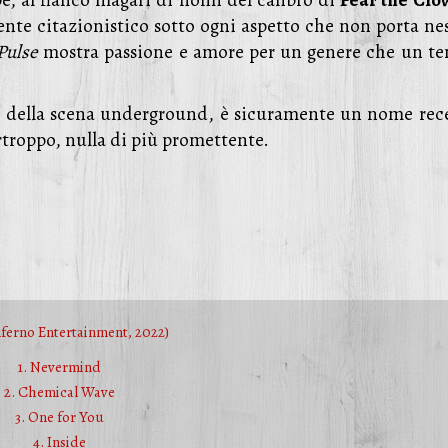
, al fianco magari di nomi del calibro di
Fear the Clo
ente citazionistico sotto ogni aspetto che non porta ne
Pulse
mostra passione e amore per un genere che un t
tto della scena underground, è sicuramente un nome rec
urtroppo, nulla di più promettente.
nferno Entertainment, 2022)
1. Nevermind
2. Chemical Wave
3. One for You
4. Inside