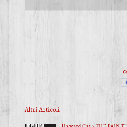
Co
Altri Articoli
Haggard Cat > THE PAIN T