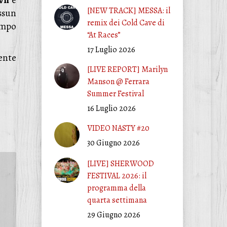
wn
e
[NEW TRACK] MESSA: il
ssun
remix dei Cold Cave di
empo
“At Races”
17 Luglio 2026
ente
[LIVE REPORT] Marilyn
Manson @ Ferrara
Summer Festival
16 Luglio 2026
VIDEO NASTY #20
30 Giugno 2026
[LIVE] SHERWOOD
FESTIVAL 2026: il
programma della
quarta settimana
29 Giugno 2026