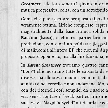
Greatness
, e le loro sonorità girano intorn
musica progressiva, colta, con un sottofond
Come ci si può aspettare per questo tipo di 
veramente ottima. Liriche complesse, espres
magistralmente dalla base ritmica solida
Baccino
(basso), e chitarre particolarmen
produzione, con suoni un po’ datati (leggas
di malinconia all’intero EP che non mi dispi
proposito oppure no, ma alla fine funziona, e
In
Latent Greatness
troviamo quattro canz
“Eons”) che mostrano tutte le capacità di s
diverse, ma allo stesso modo accomunate da 
annidarsi nel cervello e non andarsene. Molto 
con dei ritornelli così semplici da riuscire
via. Senza contare il break particolarmente
successiva “Magpie’s Eyelid” mi ricorda le cos