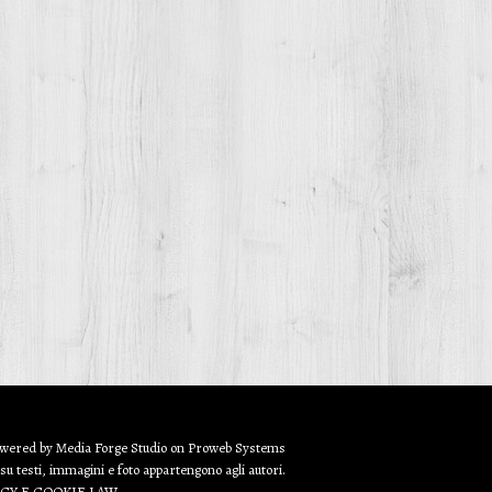
owered by
Media Forge Studio
on
Proweb
Systems
 su testi, immagini e foto appartengono agli autori.
ACY E COOKIE LAW