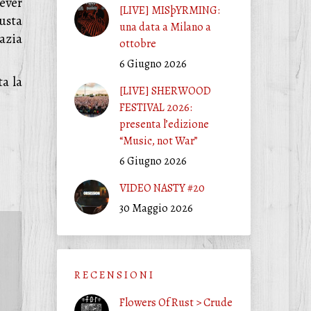
ever
[LIVE] MISþYRMING:
usta
una data a Milano a
azia
ottobre
6 Giugno 2026
a la
[LIVE] SHERWOOD
FESTIVAL 2026:
presenta l’edizione
“Music, not War”
6 Giugno 2026
VIDEO NASTY #20
30 Maggio 2026
R E C E N S I O N I
Flowers Of Rust > Crude