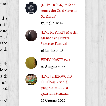
pra:
[NEW TRACK] MESSA: il
remix dei Cold Cave di
“At Races”
nd è
17 Luglio 2026
tate
mone
[LIVE REPORT] Marilyn
e la
Manson @ Ferrara
rato
Summer Festival
o di
16 Luglio 2026
VIDEO NASTY #20
n di
30 Giugno 2026
 loro
à di
[LIVE] SHERWOOD
ons”,
FESTIVAL 2026: il
programma della
 più
quarta settimana
. La
però
29 Giugno 2026