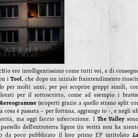
ch’io ero intelligentissimo come tutti voi, e di consegu
con i
Tool
, che dopo un iniziale fraintendimento riusci
llo per molti anni, per poi scoprire gruppi simili, co
lorati per il sottoscritto, come ad esempio i bravis
Aereogramme
(scoperti grazie a quello strano split co
ta cosa è passata – per fortuna, aggiungo io -, e negli u
norità, ma oggi faccio un’eccezione. I
The Valley
sono
aesello dell’entroterra ligure (in verità non ha nient
no da poco pubblicato il loro primo EP intitolato
La