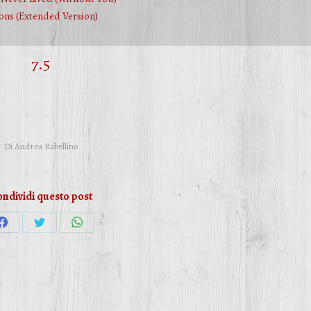
Eons (Extended Version)
7.5
Di
Andrea Rabellino
ndividi questo post
Condividi
Condividi
Condividi
su
su
su
Facebook
Twitter
WhatsApp