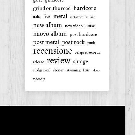
grindcore
hardcore
grind on the road
metal
live
italia
metalcore
milano
new album
noise
new video
nuovo album
post hardcore
post metal
post rock
punk
recensione
relapse records
review
sludge
release
stoner
tour
sludge metal
streaming
video
videoclip