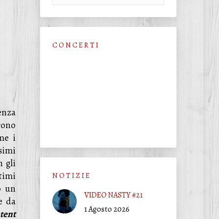
C O N C E R T I
enza
rono
me i
simi
n gli
ltimi
N O T I Z I E
 un
VIDEO NASTY #21
e da
1 Agosto 2026
tent