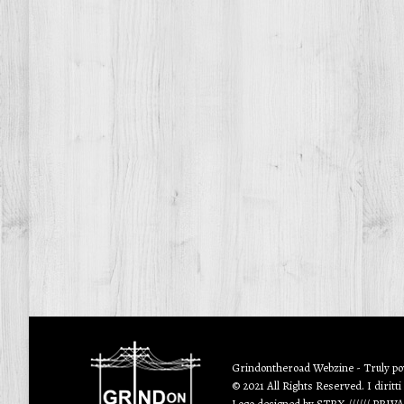
Grindontheroad Webzine - Truly p
© 2021 All Rights Reserved. I diritti
Logo designed by
STRX
//////
PRIV