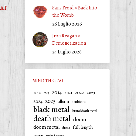
HAT
Sans Froid > Back Into
the Womb
26 Luglio 2026
Iron Reagan >
Demonetization
24 Luglio 2026
MIND THE TAG
2014
2022
2021
2023
2012
2013
2025
2024
album
ambient
black metal
brutal death metal
death metal
doom
doom metal
full length
drone
gotr