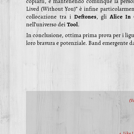
copiarli, e mantenendo comunque la perso
Lived (Without You)” è infine particolarmen
collocazione tra i
Deftones
, gli
Alice In
nell’universo dei
Tool
.
In conclusione, ottima prima prova per i lig
loro bravura e potenziale. Band emergente da
(V
4. Like