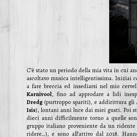
C’è stato un periodo della mia vita in cui an
ascoltavo musica intelligentissima. Iniziai 
a fare breccia ed insediarsi nel mio cerve
Karnivool
, fino ad approdare a lidi inesp
Dredg
(purtroppo spariti), e addirittura gli
Isis
), lontani anni luce dai miei gusti. Poi s
dieci anni difficilmente torno a quelle so
gruppo italiano proveniente da un ridente p
ridere…), e sono all’attivo dal 2018. Han