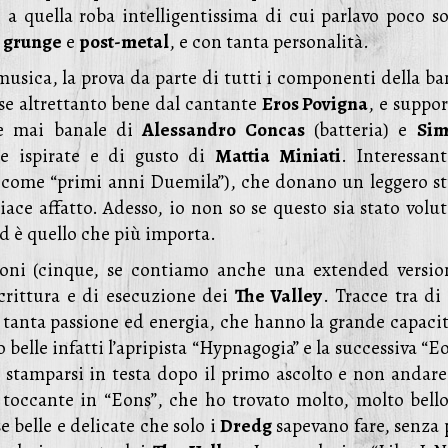
o a quella roba intelligentissima di cui parlavo poco so
o
grunge
e
post-metal
, e con tanta personalità.
musica, la prova da parte di tutti i componenti della ba
se altrettanto bene dal cantante
Eros Povigna
, e suppor
 e mai banale di
Alessandro Concas
(batteria) e
Si
te ispirate e di gusto di
Mattia Miniati
. Interessant
i come “primi anni Duemila”), che donano un leggero st
ace affatto. Adesso, io non so se questo sia stato volut
d è quello che più importa.
oni (cinque, se contiamo anche una extended versio
crittura e di esecuzione dei
The Valley
. Tracce tra di
tanta passione ed energia, che hanno la grande capacit
belle infatti l’apripista “Hypnagogia” e la successiva “E
 a stamparsi in testa dopo il primo ascolto e non andare
 toccante in “Eons”, che ho trovato molto, molto bello
e belle e delicate che solo i
Dredg
sapevano fare, senza 