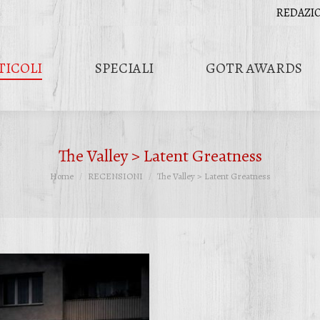
REDAZI
TICOLI
SPECIALI
GOTR AWARDS
The Valley > Latent Greatness
Tu sei qui:
Home
RECENSIONI
The Valley > Latent Greatness