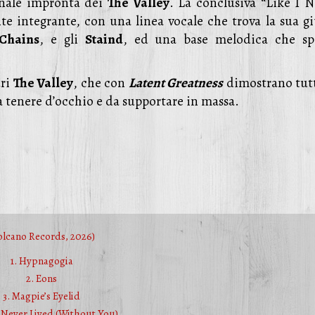
nale impronta dei
The Valley
. La conclusiva “Like I N
te integrante, con una linea vocale che trova la sua gi
 Chains
, e gli
Staind
, ed una base melodica che sp
uri
The Valley
, che con
Latent Greatness
dimostrano tutt
 tenere d’occhio e da supportare in massa.
olcano Records, 2026)
1. Hypnagogia
2. Eons
3. Magpie’s Eyelid
 I Never Lived (Without You)