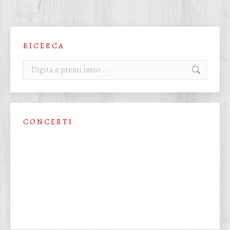
R I C E R C A
Cerca:
C O N C E R T I