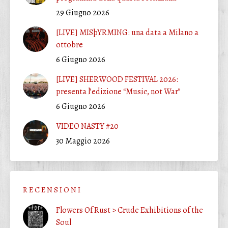
29 Giugno 2026
[LIVE] MISþYRMING: una data a Milano a
ottobre
6 Giugno 2026
[LIVE] SHERWOOD FESTIVAL 2026:
presenta l’edizione “Music, not War”
6 Giugno 2026
VIDEO NASTY #20
30 Maggio 2026
R E C E N S I O N I
Flowers Of Rust > Crude Exhibitions of the
Soul