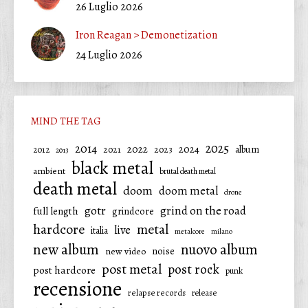
26 Luglio 2026
Iron Reagan > Demonetization
24 Luglio 2026
MIND THE TAG
2025
2014
2022
2024
2021
2023
album
2012
2013
black metal
ambient
brutal death metal
death metal
doom
doom metal
drone
gotr
grind on the road
full length
grindcore
hardcore
metal
live
italia
metalcore
milano
new album
nuovo album
noise
new video
post metal
post rock
post hardcore
punk
recensione
relapse records
release