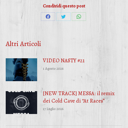
Condividi questo post
Condividi
Condividi
Condividi
su
su
su
Facebook
Twitter
WhatsApp
Altri Articoli
VIDEO NASTY #21
1 Agosto 2026
[NEW TRACK] MESSA: il remix
dei Cold Cave di “At Races”
17 Luglio 2026