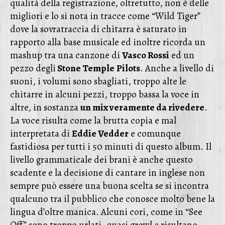
qualità della registrazione, oltretutto, non è delle
migliori e lo si nota in tracce come “Wild Tiger”
dove la sovratraccia di chitarra è saturato in
rapporto alla base musicale ed inoltre ricorda un
mashup tra una canzone di
Vasco Rossi
ed un
pezzo degli
Stone Temple
Pilots
. Anche a livello di
suoni, i volumi sono sbagliati, troppo alte le
chitarre in alcuni pezzi, troppo bassa la voce in
altre, in sostanza
un mix veramente da rivedere
.
La voce risulta come la brutta copia e mal
interpretata di
Eddie Vedder
e comunque
fastidiosa per tutti i 50 minuti di questo album. Il
livello grammaticale dei brani è anche questo
scadente e la decisione di cantare in inglese non
sempre può essere una buona scelta se si incontra
qualcuno tra il pubblico che conosce molto bene la
lingua d’oltre manica. Alcuni cori, come in “See