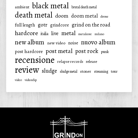
black metal
ambient
brutal death metal
death metal
doom
doom metal
drone
gotr
grind on the road
full length
grindcore
hardcore
metal
live
italia
metalcore
milano
new album
nuovo album
noise
new video
post metal
post rock
post hardcore
punk
recensione
relapse records
release
review
sludge
stoner
tour
sludge metal
streaming
video
videoclip