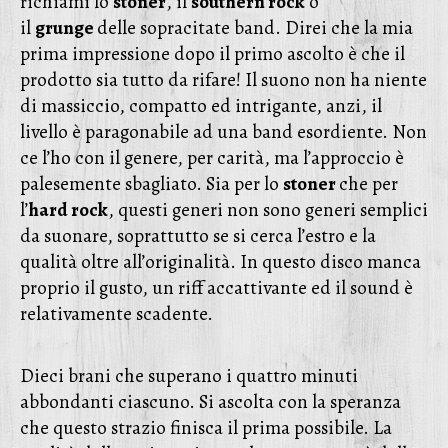
richiami lo
stoner
, il
southern rock
o
il
grunge
delle sopracitate band. Direi che la mia
prima impressione dopo il primo ascolto è che il
prodotto sia tutto da rifare! Il suono non ha niente
di massiccio, compatto ed intrigante, anzi, il
livello è paragonabile ad una band esordiente. Non
ce l’ho con il genere, per carità, ma l’approccio è
palesemente sbagliato. Sia per lo
stoner
che per
l’
hard rock
, questi generi non sono generi semplici
da suonare, soprattutto se si cerca l’estro e la
qualità oltre all’originalità. In questo disco manca
proprio il gusto, un riff accattivante ed il sound è
relativamente scadente.
Dieci brani che superano i quattro minuti
abbondanti ciascuno. Si ascolta con la speranza
che questo strazio finisca il prima possibile. La