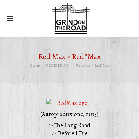
Ce
Red Max > Red*Max
Tu sei qui:
Home
RECENSIONI
Red Max > Red*Max
(Autoproduzione, 2013)
1- The Long Road
2- Before I Die