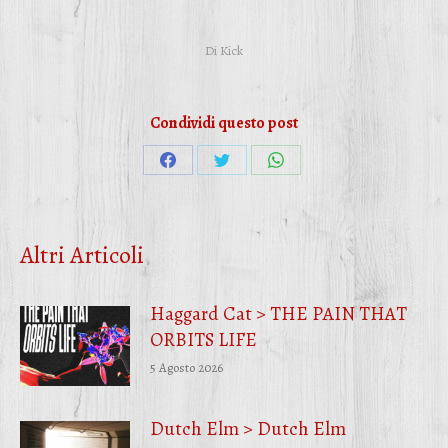
Di
Kick
Condividi questo post
Condividi
Condividi
Condividi
su
su
su
Facebook
Twitter
WhatsApp
Altri Articoli
Haggard Cat > THE PAIN THAT
ORBITS LIFE
5 Agosto 2026
Dutch Elm > Dutch Elm