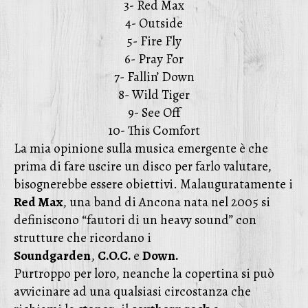
3- Red Max
4- Outside
5- Fire Fly
6- Pray For
7- Fallin’ Down
8- Wild Tiger
9- See Off
10- This Comfort
La mia opinione sulla musica emergente è che
prima di fare uscire un disco per farlo valutare,
bisognerebbe essere obiettivi. Malauguratamente i
Red Max
, una band di Ancona nata nel 2005 si
definiscono “fautori di un heavy sound” con
strutture che ricordano i
Soundgarden
,
C.O.C.
e
Down.
Purtroppo per loro, neanche la copertina si può
avvicinare ad una qualsiasi circostanza che