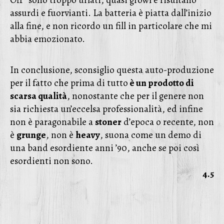
Off” sono troppo urlati, quasi growl e risultano
assurdi e fuorvianti. La batteria è piatta dall’inizio
alla fine, e non ricordo un fill in particolare che mi
abbia emozionato.
In conclusione, sconsiglio questa auto-produzione
per il fatto che prima di tutto
è un prodotto di
scarsa qualità
, nonostante che per il genere non
sia richiesta un’eccelsa professionalità, ed infine
non è paragonabile a
stoner
d’epoca o recente, non
è
grunge
, non è
heavy
, suona come un demo di
una band esordiente anni ’90, anche se poi così
esordienti non sono.
4.5