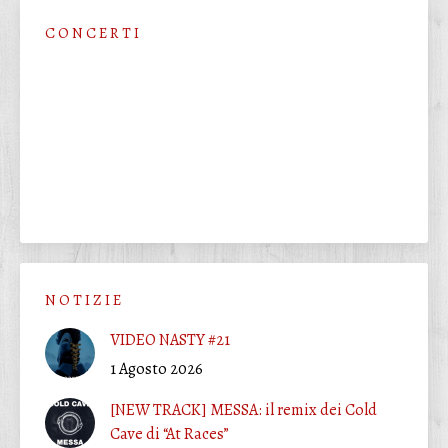
C O N C E R T I
N O T I Z I E
VIDEO NASTY #21
1 Agosto 2026
[NEW TRACK] MESSA: il remix dei Cold
Cave di “At Races”