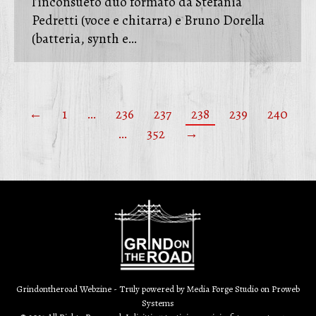
l’inconsueto duo formato da Stefania
Pedretti (voce e chitarra) e Bruno Dorella
(batteria, synth e…
←
1
…
236
237
238
239
240
…
352
→
Grindontheroad Webzine - Truly powered by
Media Forge Studio
on
Proweb
Systems