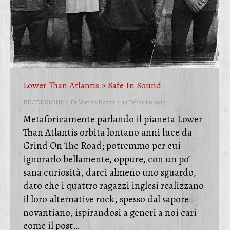
Lower Than Atlantis > Safe In Sound
RECENSIONI
Di
Matteo Bozza
13 Febbraio 2017
Metaforicamente parlando il pianeta Lower
Than Atlantis orbita lontano anni luce da
Grind On The Road; potremmo per cui
ignorarlo bellamente, oppure, con un po’
sana curiosità, darci almeno uno sguardo,
dato che i quattro ragazzi inglesi realizzano
il loro alternative rock, spesso dal sapore
novantiano, ispirandosi a generi a noi cari
come il post…