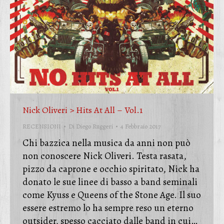
Nick Oliveri > Hits At All – Vol.1
RECENSIONI
Di
Diego Ruggeri
4 Febbraio 2017
Chi bazzica nella musica da anni non può
non conoscere Nick Oliveri. Testa rasata,
pizzo da caprone e occhio spiritato, Nick ha
donato le sue linee di basso a band seminali
come Kyuss e Queens of the Stone Age. Il suo
essere estremo lo ha sempre reso un eterno
outsider, spesso cacciato dalle band in cui…