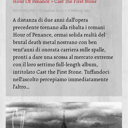
Hour Of Penance > Cast The First Stone
RECENSIONI
Di
Andrea Ferri
6 Febbraio 2017
A distanza di due anni dall’opera
precedente tornano alla ribalta i romani
Hour of Penance, ormai solida realtà del
brutal death metal nostrano con ben
vent’anni di onorata carriera sulle spalle,
pronti a dare una scossa al mercato extreme
con il loro settimo full-length album,
intitolato Cast the First Stone. Tuffandoci
nell’ascolto percepiamo immediatamente
l’altro…