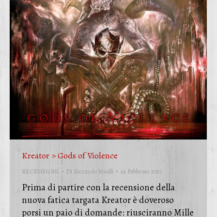
Kreator > Gods of Violence
RECENSIONI
Di
Riccardo Moalli
14 Febbraio 2017
Prima di partire con la recensione della
nuova fatica targata Kreator è doveroso
porsi un paio di domande: riusciranno Mille